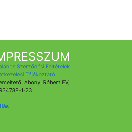
IMPRESSZUM
alános Szerződési Feltételek
atkezelési Tájékoztató
emeltető: Abonyi Róbert EV,
934788-1-23
llás