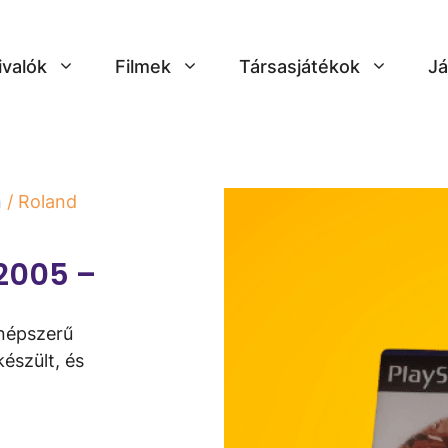
ivalók
Filmek
Társasjátékok
Já
n
/ Roland
 2005 –
 népszerű
észült, és