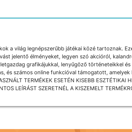
kok a világ legnépszerűbb játékai közé tartoznak. E
vást jelentő élményeket, legyen szó akcióról, kalandr
letgazdag grafikájukkal, lenyűgöző történeteikkel és
s, és számos online funkcióval támogatott, amelyek 
t. HASZNÁLT TERMÉKEK ESETÉN KISEBB ESZTÉTIKAI H
TOS LEÍRÁST SZERETNÉL A KISZEMELT TERMÉKR