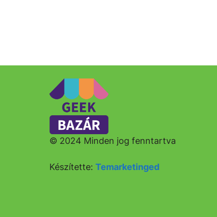
© 2024 Minden jog fenntartva
Készítette:
Temarketinged