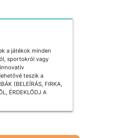
zek a játékok minden
ól, sportokról vagy
 innovatív
lehetővé teszik a
IBÁK (BELEÍRÁS, FIRKA,
ŐL, ÉRDEKLŐDJ A