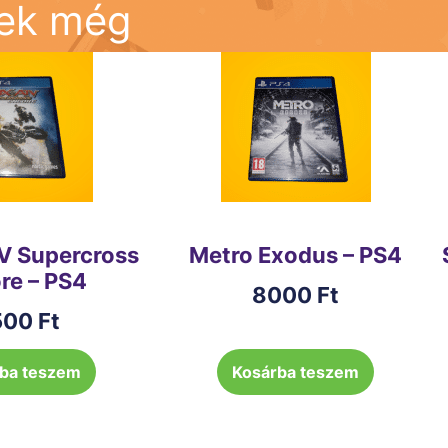
nek még
V Supercross
Metro Exodus – PS4
re – PS4
8000
Ft
500
Ft
ba teszem
Kosárba teszem