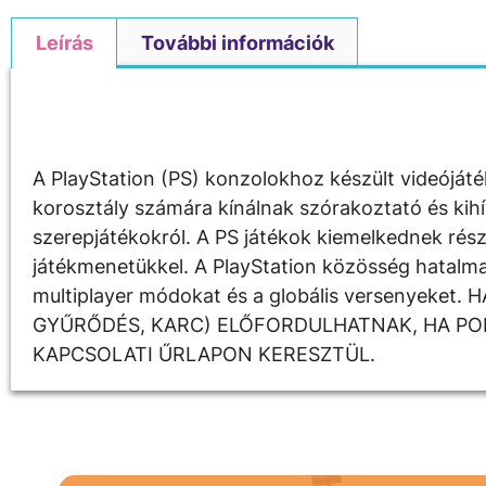
Leírás
További információk
Leírás
A PlayStation (PS) konzolokhoz készült videójáté
korosztály számára kínálnak szórakoztató és kihí
szerepjátékokról. A PS játékok kiemelkednek rész
játékmenetükkel. A PlayStation közösség hatalma
multiplayer módokat és a globális versenyeke
GYŰRŐDÉS, KARC) ELŐFORDULHATNAK, HA PON
KAPCSOLATI ŰRLAPON KERESZTÜL.