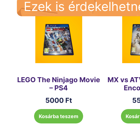
Ezek is érdekelhet
LEGO The Ninjago Movie
MX vs AT
– PS4
Enco
5000
Ft
5
Kosárba teszem
Kosár