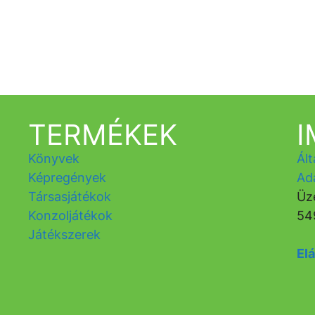
TERMÉKEK
Könyvek
Ált
Képregények
Ad
Társasjátékok
Üz
Konzoljátékok
54
Játékszerek
Elá