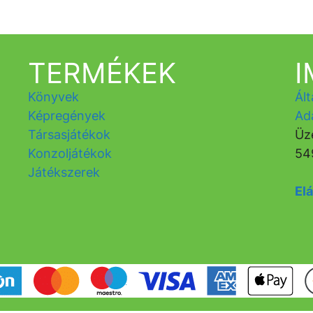
TERMÉKEK
Könyvek
Ált
Képregények
Ad
Társasjátékok
Üz
Konzoljátékok
54
Játékszerek
Elá