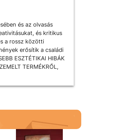
ésében és az olvasás
tivitásukat, és kritikus
s a rossz közötti
ények erősítik a családi
ISEBB ESZTÉTIKAI HIBÁK
SZEMELT TERMÉKRŐL,