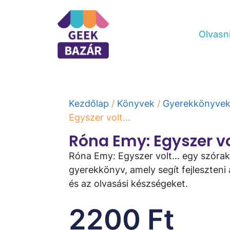
Olvasn
Kezdőlap
/
Könyvek
/
Gyerekkönyve
Egyszer volt…
Róna Emy: Egyszer v
Róna Emy: Egyszer volt… egy szóra
gyerekkönyv, amely segít fejleszteni
és az olvasási készségeket.
2200
Ft