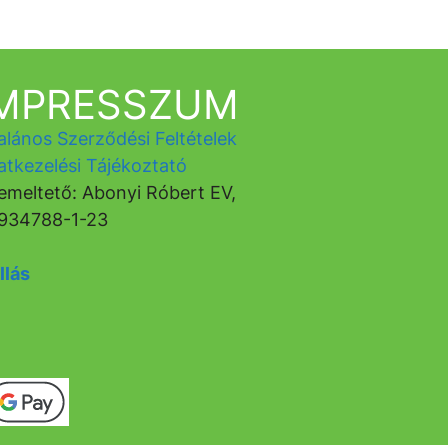
IMPRESSZUM
alános Szerződési Feltételek
atkezelési Tájékoztató
emeltető: Abonyi Róbert EV,
934788-1-23
llás