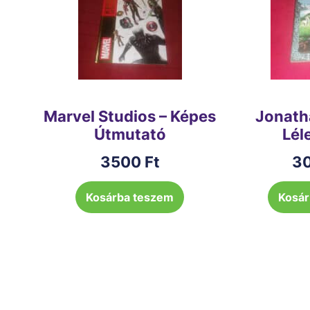
Marvel Studios – Képes
Jonath
Útmutató
Lél
3500
Ft
3
Kosárba teszem
Kosár