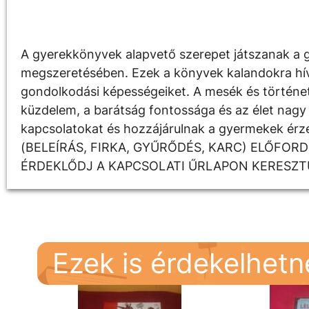
Leírás
A gyerekkönyvek alapvető szerepet játszanak a g
megszeretésében. Ezek a könyvek kalandokra hívják
gondolkodási képességeiket. A mesék és története
küzdelem, a barátság fontossága és az élet nagy 
kapcsolatokat és hozzájárulnak a gyermekek é
(BELEÍRÁS, FIRKA, GYŰRŐDÉS, KARC) ELŐFOR
ÉRDEKLŐDJ A KAPCSOLATI ŰRLAPON KERESZT
Ezek is érdekelhet