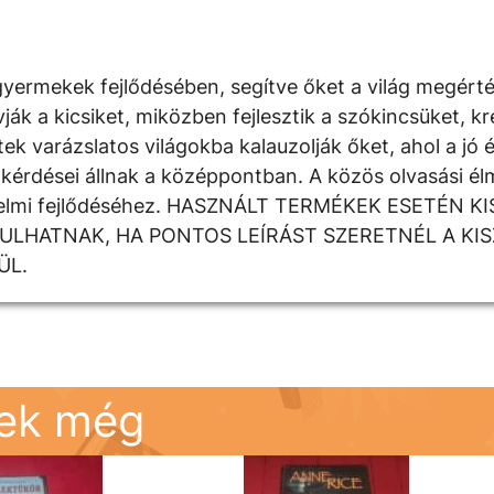
yermekek fejlődésében, segítve őket a világ megért
 a kicsiket, miközben fejlesztik a szókincsüket, krea
k varázslatos világokba kalauzolják őket, ahol a jó é
kérdései állnak a középpontban. A közös olvasási élm
rzelmi fejlődéséhez. HASZNÁLT TERMÉKEK ESETÉN K
DULHATNAK, HA PONTOS LEÍRÁST SZERETNÉL A KI
ÜL.
nek még