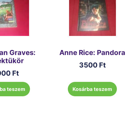
an Graves:
Anne Rice: Pandora
ektükör
3500
Ft
000
Ft
ba teszem
Kosárba teszem