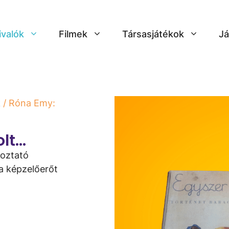
ivalók
Filmek
Társasjátékok
Já
k
/ Róna Emy:
olt…
koztató
 a képzelőerőt