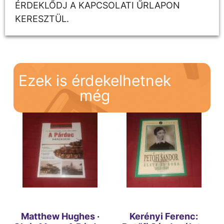
ÉRDEKLŐDJ A KAPCSOLATI ŰRLAPON
KERESZTÜL.
Ezek is érdekelhetnek
még
Matthew Hughes ·
Kerényi Ferenc: