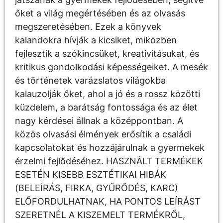
őket a világ megértésében és az olvasás
megszeretésében. Ezek a könyvek
kalandokra hívják a kicsiket, miközben
fejlesztik a szókincsüket, kreativitásukat, és
kritikus gondolkodási képességeiket. A mesék
és történetek varázslatos világokba
kalauzolják őket, ahol a jó és a rossz közötti
küzdelem, a barátság fontossága és az élet
nagy kérdései állnak a középpontban. A
közös olvasási élmények erősítik a családi
kapcsolatokat és hozzájárulnak a gyermekek
érzelmi fejlődéséhez. HASZNÁLT TERMÉKEK
ESETÉN KISEBB ESZTÉTIKAI HIBÁK
(BELEÍRÁS, FIRKA, GYŰRŐDÉS, KARC)
ELŐFORDULHATNAK, HA PONTOS LEÍRÁST
SZERETNÉL A KISZEMELT TERMÉKRŐL,