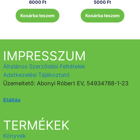
6000
Ft
5000
Ft
Kosárba teszem
Kosárba teszem
IMPRESSZUM
Általános Szerződési Feltételek
Adatkezelési Tájékoztató
Üzemeltető: Abonyi Róbert EV, 54934788-1-23
Elállás
TERMÉKEK
Könyvek