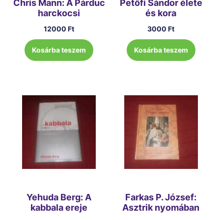
Chris Mann: A Párduc
Petőfi Sándor élete
harckocsi
és kora
12000
Ft
3000
Ft
Kosárba teszem
Kosárba teszem
Yehuda Berg: A
Farkas P. József:
kabbala ereje
Asztrik nyomában