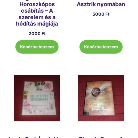
Horoszkópos
Asztrik nyomában
csábítás – A
5000
Ft
szerelem és a
hódítás mágiája
2000
Ft
Kosárba teszem
Kosárba teszem