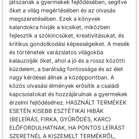
játszanak a gyermekek fejlődésében, segítve
őket a világ megértésében és az olvasás
megszeretésében. Ezek a könyvek
kalandokra hívják a kicsiket, miközben
fejlesztik a szókincsüket, kreativitásukat, és
kritikus gondolkodási képességeiket. A mesék
és történetek varázslatos világokba
kalauzolják őket, ahol a jó és a rossz közötti
küzdelem, a barátság fontossága és az élet
nagy kérdései állnak a középpontban. A
közös olvasási élmények erősítik a családi
kapcsolatokat és hozzájárulnak a gyermekek
érzelmi fejlődéséhez. HASZNÁLT TERMÉKEK
ESETÉN KISEBB ESZTÉTIKAI HIBÁK
(BELEÍRÁS, FIRKA, GYŰRŐDÉS, KARC)
ELŐFORDULHATNAK, HA PONTOS LEÍRÁST
SZERETNÉL A KISZEMELT TERMÉKRŐL,