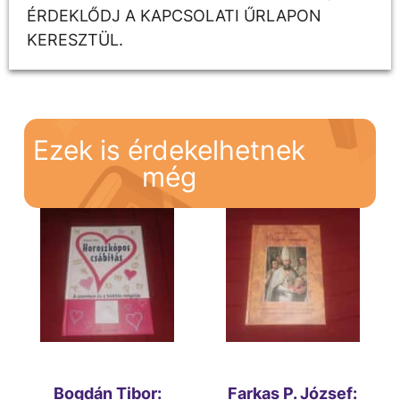
ÉRDEKLŐDJ A KAPCSOLATI ŰRLAPON
KERESZTÜL.
Ezek is érdekelhetnek
még
Bogdán Tibor:
Farkas P. József: