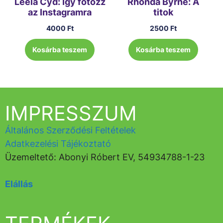
Leela Cyd: Így fotózz
Rhonda Byrne: A
az Instagramra
titok
4000
Ft
2500
Ft
Kosárba teszem
Kosárba teszem
IMPRESSZUM
Általános Szerződési Feltételek
Adatkezelési Tájékoztató
Üzemeltető: Abonyi Róbert EV, 54934788-1-23
Elállás