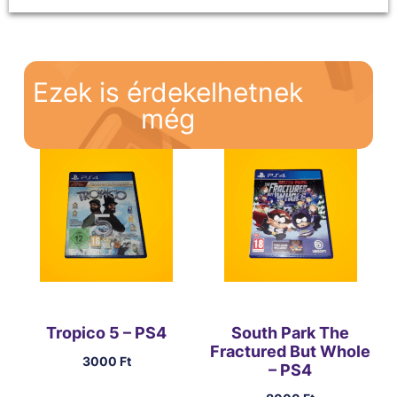
Ezek is érdekelhetnek
még
Tropico 5 – PS4
South Park The
Fractured But Whole
3000
Ft
– PS4