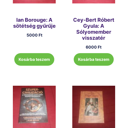
Ian Borouge: A
Cey-Bert Róbert
sötétség gyűrűje
Gyula: A
Sólyomember
5000
Ft
visszatér
6000
Ft
Kosárba teszem
Kosárba teszem