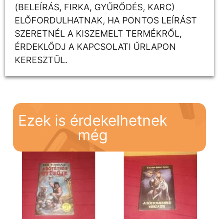
(BELEÍRÁS, FIRKA, GYŰRŐDÉS, KARC)
ELŐFORDULHATNAK, HA PONTOS LEÍRÁST
SZERETNÉL A KISZEMELT TERMÉKRŐL,
ÉRDEKLŐDJ A KAPCSOLATI ŰRLAPON
KERESZTÜL.
Ezek is érdekelhetnek
még