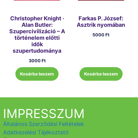
Christopher Knight ·
Farkas P. József:
Alan Butler:
Asztrik nyomában
Szupercivilizáció – A
5000
Ft
történelem előtti
idők
szupertudománya
3000
Ft
Kosárba teszem
Kosárba teszem
IMPRESSZUM
Általános Szerződési Feltételek
Adatkezelési Tájékoztató