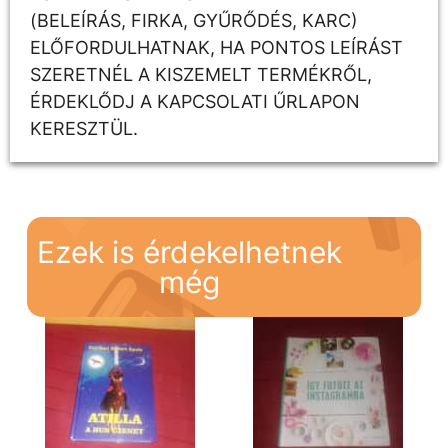
(BELEÍRÁS, FIRKA, GYŰRŐDÉS, KARC)
ELŐFORDULHATNAK, HA PONTOS LEÍRÁST
SZERETNÉL A KISZEMELT TERMÉKRŐL,
ÉRDEKLŐDJ A KAPCSOLATI ŰRLAPON
KERESZTÜL.
Ezek is érdekelhetnek
még