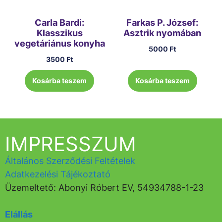
Carla Bardi:
Farkas P. József:
Klasszikus
Asztrik nyomában
vegetáriánus konyha
5000
Ft
3500
Ft
Kosárba teszem
Kosárba teszem
IMPRESSZUM
Általános Szerződési Feltételek
Adatkezelési Tájékoztató
Üzemeltető: Abonyi Róbert EV, 54934788-1-23
Elállás