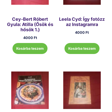
Cey-Bert Róbert
Leela Cyd: Így fotózz
Gyula: Atilla (Ősök és
az Instagramra
hősök 1.)
4000
Ft
4000
Ft
Kosárba teszem
Kosárba teszem