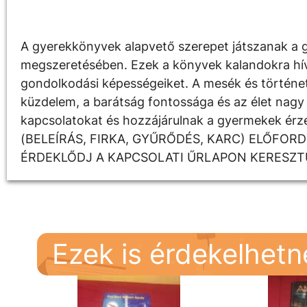
Leírás
A gyerekkönyvek alapvető szerepet játszanak a g
megszeretésében. Ezek a könyvek kalandokra hívják
gondolkodási képességeiket. A mesék és története
küzdelem, a barátság fontossága és az élet nagy 
kapcsolatokat és hozzájárulnak a gyermekek é
(BELEÍRÁS, FIRKA, GYŰRŐDÉS, KARC) ELŐFOR
ÉRDEKLŐDJ A KAPCSOLATI ŰRLAPON KERESZT
Ezek is érdekelhet