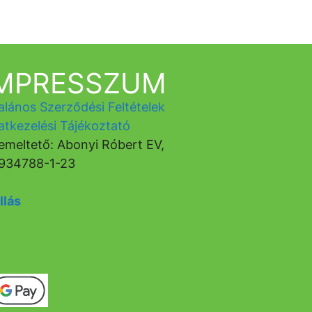
IMPRESSZUM
alános Szerződési Feltételek
atkezelési Tájékoztató
emeltető: Abonyi Róbert EV,
934788-1-23
llás