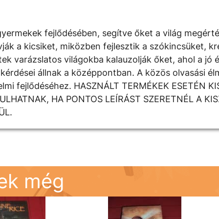
yermekek fejlődésében, segítve őket a világ megért
 a kicsiket, miközben fejlesztik a szókincsüket, krea
k varázslatos világokba kalauzolják őket, ahol a jó é
kérdései állnak a középpontban. A közös olvasási élm
rzelmi fejlődéséhez. HASZNÁLT TERMÉKEK ESETÉN K
DULHATNAK, HA PONTOS LEÍRÁST SZERETNÉL A KI
ÜL.
nek még