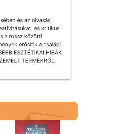
ésében és az olvasás
tivitásukat, és kritikus
s a rossz közötti
ények erősítik a családi
ISEBB ESZTÉTIKAI HIBÁK
SZEMELT TERMÉKRŐL,