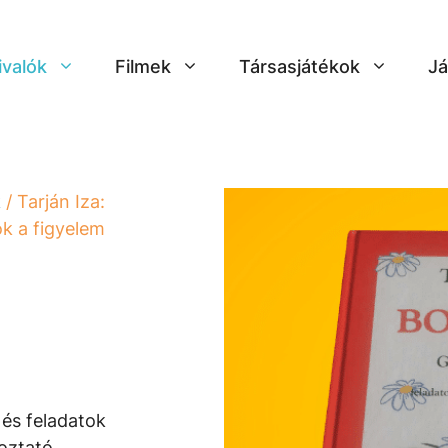
ivalók
Filmek
Társasjátékok
Já
k
/ Tarján Iza:
k a figyelem
m
 és feladatok
koztató