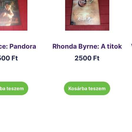
ce: Pandora
Rhonda Byrne: A titok
500
Ft
2500
Ft
ba teszem
Kosárba teszem