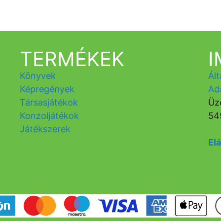
TERMÉKEK
Könyvek
Ált
Képregények
Ad
Társasjátékok
Üz
Konzoljátékok
54
Játékszerek
Elá