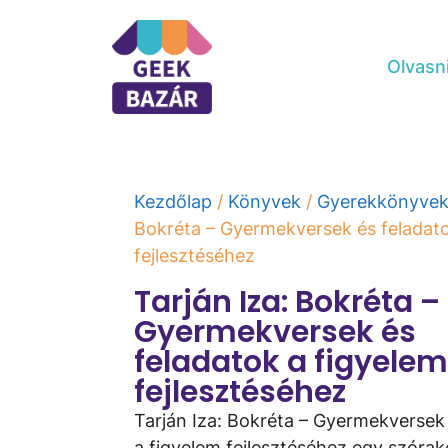
Olvasn
Kezdőlap
/
Könyvek
/
Gyerekkönyve
Bokréta – Gyermekversek és feladato
fejlesztéséhez
Tarján Iza: Bokréta –
Gyermekversek és
feladatok a figyele
fejlesztéséhez
Tarján Iza: Bokréta – Gyermekversek
a figyelem fejlesztéséhez egy szóra