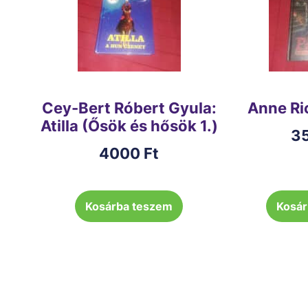
Cey-Bert Róbert Gyula:
Anne Ri
Atilla (Ősök és hősök 1.)
3
4000
Ft
Kosárba teszem
Kosár