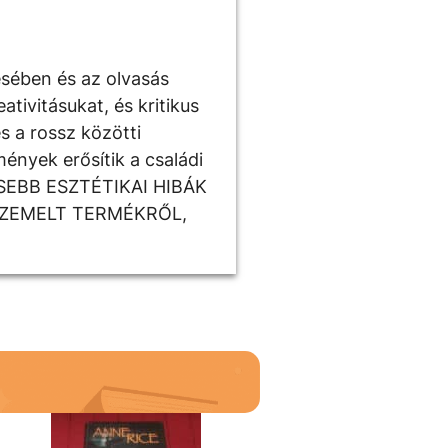
ésében és az olvasás
tivitásukat, és kritikus
s a rossz közötti
ények erősítik a családi
ISEBB ESZTÉTIKAI HIBÁK
SZEMELT TERMÉKRŐL,