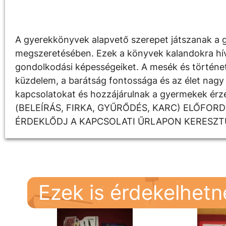
Leírás
A gyerekkönyvek alapvető szerepet játszanak a g
megszeretésében. Ezek a könyvek kalandokra hívják
gondolkodási képességeiket. A mesék és története
küzdelem, a barátság fontossága és az élet nagy 
kapcsolatokat és hozzájárulnak a gyermekek é
(BELEÍRÁS, FIRKA, GYŰRŐDÉS, KARC) ELŐFOR
ÉRDEKLŐDJ A KAPCSOLATI ŰRLAPON KERESZT
Ezek is érdekelhet