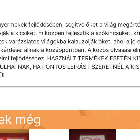
yermekek fejlődésében, segítve őket a világ megért
 a kicsiket, miközben fejlesztik a szókincsüket, krea
k varázslatos világokba kalauzolják őket, ahol a jó é
kérdései állnak a középpontban. A közös olvasási élm
rzelmi fejlődéséhez. HASZNÁLT TERMÉKEK ESETÉN K
DULHATNAK, HA PONTOS LEÍRÁST SZERETNÉL A KI
ÜL.
nek még