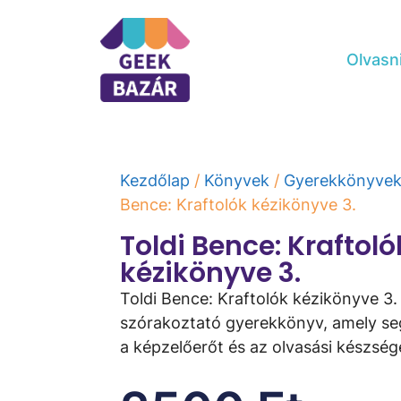
Olvasn
Kezdőlap
/
Könyvek
/
Gyerekkönyve
Bence: Kraftolók ​kézikönyve 3.
Toldi Bence: Kraftolók
kézikönyve 3.
Toldi Bence: Kraftolók ​kézikönyve 3.
szórakoztató gyerekkönyv, amely segí
a képzelőerőt és az olvasási készség