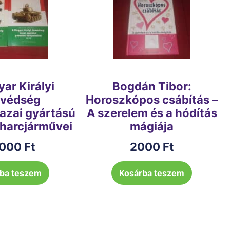
ar Királyi
Bogdán Tibor:
védség
Horoszkópos csábítás –
hazai gyártású
A szerelem és a hódítás
 harcjárművei
mágiája
000
Ft
2000
Ft
ba teszem
Kosárba teszem