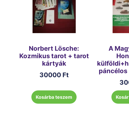
Norbert Lösche:
A Magy
Kozmikus tarot + tarot
Hon
kártyák
külföldi+
páncélos
30000
Ft
30
Kosárba teszem
Kosár