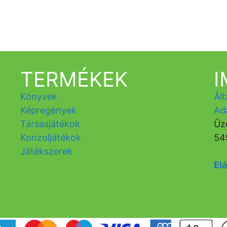
TERMÉKEK
Könyvek
Ált
Képregények
Ad
Társasjátékok
Üz
Konzoljátékok
54
Játékszerek
Elá