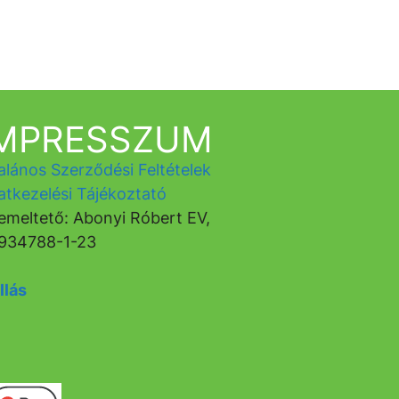
IMPRESSZUM
alános Szerződési Feltételek
atkezelési Tájékoztató
emeltető: Abonyi Róbert EV,
934788-1-23
llás