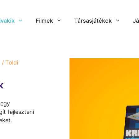
ivalók
Filmek
Társasjátékok
Já
k
/ Toldi
 ​
 egy
t fejleszteni
eket.