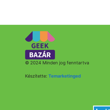
© 2024 Minden jog fenntartva
Készítette:
Temarketinged