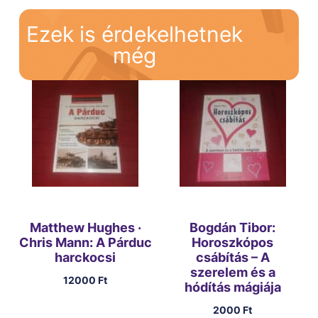
Ezek is érdekelhetnek
még
Matthew Hughes ·
Bogdán Tibor:
Chris Mann: A Párduc
Horoszkópos
harckocsi
csábítás – A
szerelem és a
12000
Ft
hódítás mágiája
2000
Ft