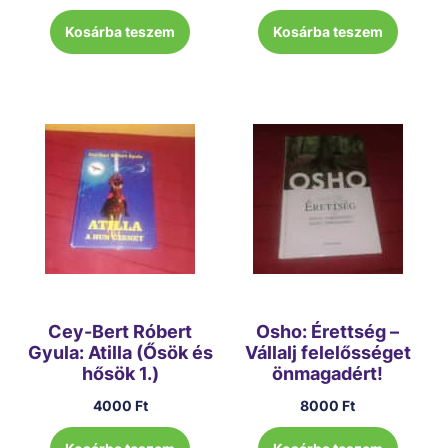
Kosárba teszem
Kosárba teszem
Cey-Bert Róbert
Osho: Érettség –
Gyula: Atilla (Ősök és
Vállalj felelősséget
hősök 1.)
önmagadért!
4000
Ft
8000
Ft