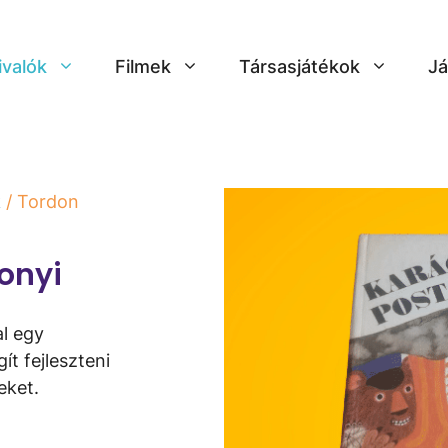
ivalók
Filmek
Társasjátékok
Já
k
/ Tordon
onyi
l egy
t fejleszteni
eket.