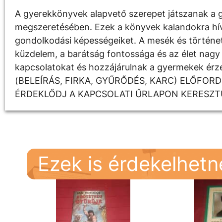
A gyerekkönyvek alapvető szerepet játszanak a g
megszeretésében. Ezek a könyvek kalandokra hívják
gondolkodási képességeiket. A mesék és története
küzdelem, a barátság fontossága és az élet nagy 
kapcsolatokat és hozzájárulnak a gyermekek é
(BELEÍRÁS, FIRKA, GYŰRŐDÉS, KARC) ELŐFOR
ÉRDEKLŐDJ A KAPCSOLATI ŰRLAPON KERESZT
Ezek is érdekelhet