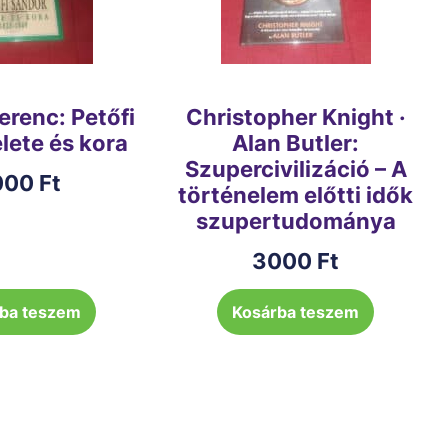
erenc: Petőfi
Christopher Knight ·
lete és kora
Alan Butler:
Szupercivilizáció – A
000
Ft
történelem előtti idők
szupertudománya
3000
Ft
ba teszem
Kosárba teszem