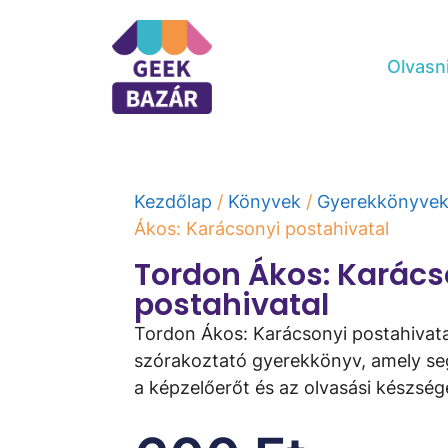
Olvasn
Kezdőlap
/
Könyvek
/
Gyerekkönyve
Ákos: Karácsonyi postahivatal
Tordon Ákos: Karács
postahivatal
Tordon Ákos: Karácsonyi postahivata
szórakoztató gyerekkönyv, amely segí
a képzelőerőt és az olvasási készség