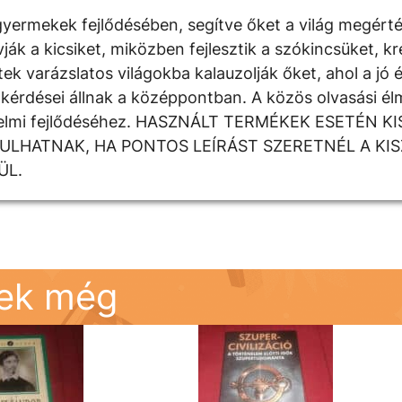
yermekek fejlődésében, segítve őket a világ megért
 a kicsiket, miközben fejlesztik a szókincsüket, krea
k varázslatos világokba kalauzolják őket, ahol a jó é
kérdései állnak a középpontban. A közös olvasási élm
rzelmi fejlődéséhez. HASZNÁLT TERMÉKEK ESETÉN K
DULHATNAK, HA PONTOS LEÍRÁST SZERETNÉL A KI
ÜL.
nek még