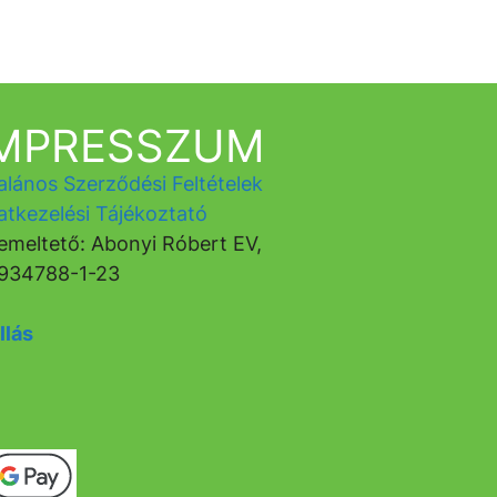
IMPRESSZUM
alános Szerződési Feltételek
atkezelési Tájékoztató
emeltető: Abonyi Róbert EV,
934788-1-23
llás