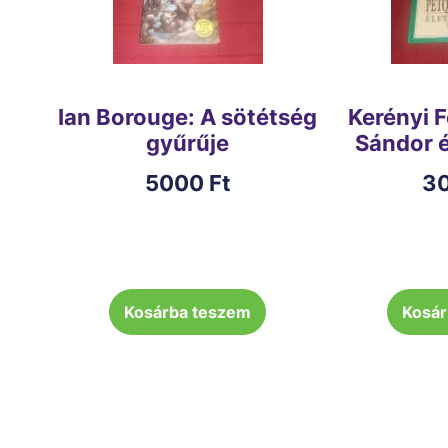
Ian Borouge: A sötétség
Kerényi F
gyűrűje
Sándor é
5000
Ft
3
Kosárba teszem
Kosár