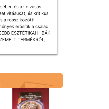
ésében és az olvasás
tivitásukat, és kritikus
s a rossz közötti
ények erősítik a családi
ISEBB ESZTÉTIKAI HIBÁK
SZEMELT TERMÉKRŐL,