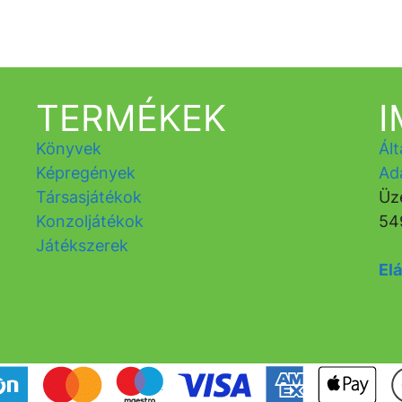
TERMÉKEK
Könyvek
Ált
Képregények
Ad
Társasjátékok
Üz
Konzoljátékok
54
Játékszerek
Elá