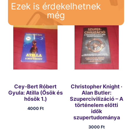
Ezek is érdekelhetnek
még
Cey-Bert Róbert
Christopher Knight ·
Gyula: Atilla (Ősök és
Alan Butler:
hősök 1.)
Szupercivilizáció – A
történelem előtti
4000
Ft
idők
szupertudománya
3000
Ft