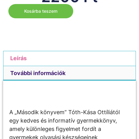
Kosárba teszem
Leírás
További információk
Leírás
A „Második könyvem” Tóth-Kása Ottíliától
egy kedves és informatív gyermekkönyv,
amely különleges figyelmet fordít a
gyermekek olvasási készségeinek