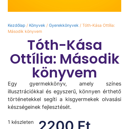
Kezdőlap
/
Könyvek
/
Gyerekkönyvek
/ Tóth-Kása Ottília:
Második könyvem
Tóth-Kása
Ottília: Második
könyvem
Egy gyermekkönyv, amely színes
illusztrációkkal és egyszerű, könnyen érthető
történetekkel segíti a kisgyermekek olvasási
készségeinek fejlesztését.
2200
Ft
1 készleten