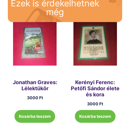
Ezek is érdekelhetnek
még
Jonathan Graves:
Kerényi Ferenc:
Lélektükör
Petőfi Sándor élete
és kora
3000
Ft
3000
Ft
Kosárba teszem
Kosárba teszem