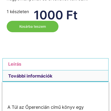
1000
Ft
1 készleten
Kosárba teszem
Leírás
További információk
Leírás
A Túl az Óperencián című könyv egy