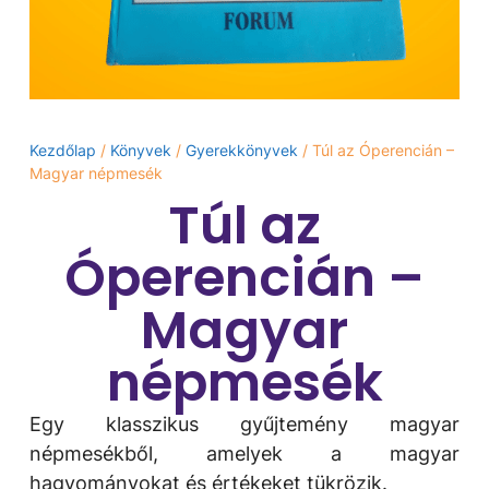
Kezdőlap
/
Könyvek
/
Gyerekkönyvek
/ Túl az Óperencián –
Magyar népmesék
Túl az
Óperencián –
Magyar
népmesék
Egy klasszikus gyűjtemény magyar
népmesékből, amelyek a magyar
hagyományokat és értékeket tükrözik.