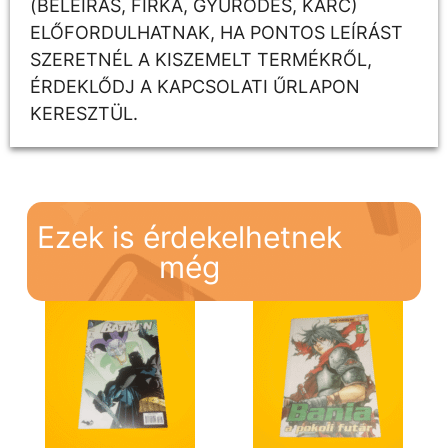
(BELEÍRÁS, FIRKA, GYŰRŐDÉS, KARC)
ELŐFORDULHATNAK, HA PONTOS LEÍRÁST
SZERETNÉL A KISZEMELT TERMÉKRŐL,
ÉRDEKLŐDJ A KAPCSOLATI ŰRLAPON
KERESZTÜL.
Ezek is érdekelhetnek
még