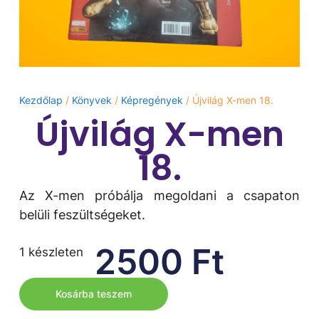
Kezdőlap
/
Könyvek
/
Képregények
/ Újvilág X-men 18.
Újvilág X-men
18.
Az X-men próbálja megoldani a csapaton
belüli feszültségeket.
2500
Ft
1 készleten
Kosárba teszem