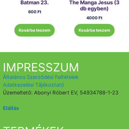
Batman 23.
The Manga Jesus (3
db egyben)
600
Ft
4000
Ft
Kosárba teszem
Kosárba teszem
IMPRESSZUM
Általános Szerződési Feltételek
Adatkezelési Tájékoztató
Üzemeltető: Abonyi Róbert EV, 54934788-1-23
Elállás