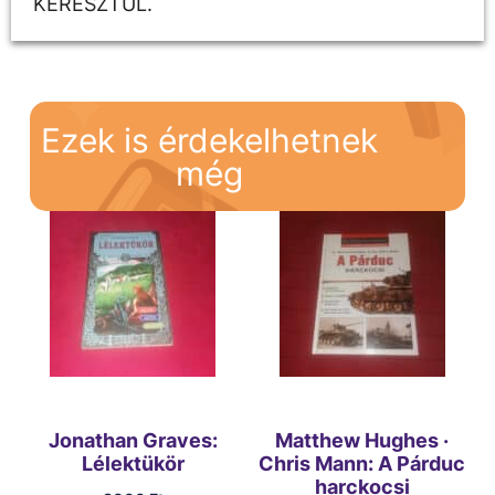
KERESZTÜL.
Ezek is érdekelhetnek
még
Jonathan Graves:
Matthew Hughes ·
Lélektükör
Chris Mann: A Párduc
harckocsi