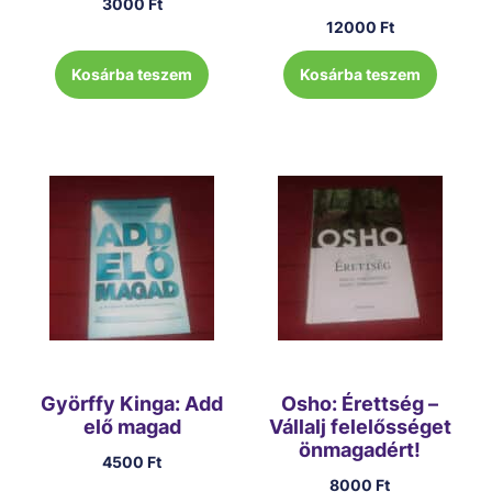
3000
Ft
12000
Ft
Kosárba teszem
Kosárba teszem
Györffy Kinga: Add
Osho: Érettség –
elő magad
Vállalj felelősséget
önmagadért!
4500
Ft
8000
Ft