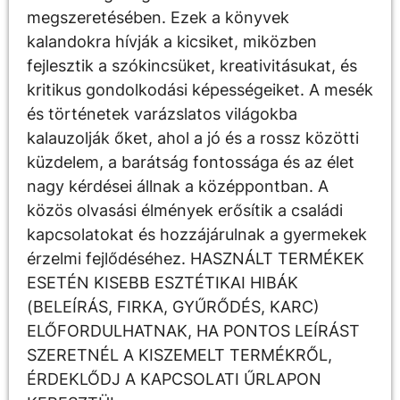
megszeretésében. Ezek a könyvek
kalandokra hívják a kicsiket, miközben
fejlesztik a szókincsüket, kreativitásukat, és
kritikus gondolkodási képességeiket. A mesék
és történetek varázslatos világokba
kalauzolják őket, ahol a jó és a rossz közötti
küzdelem, a barátság fontossága és az élet
nagy kérdései állnak a középpontban. A
közös olvasási élmények erősítik a családi
kapcsolatokat és hozzájárulnak a gyermekek
érzelmi fejlődéséhez. HASZNÁLT TERMÉKEK
ESETÉN KISEBB ESZTÉTIKAI HIBÁK
(BELEÍRÁS, FIRKA, GYŰRŐDÉS, KARC)
ELŐFORDULHATNAK, HA PONTOS LEÍRÁST
SZERETNÉL A KISZEMELT TERMÉKRŐL,
ÉRDEKLŐDJ A KAPCSOLATI ŰRLAPON