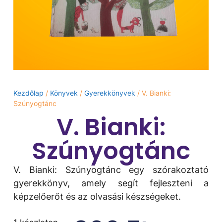
Kezdőlap
/
Könyvek
/
Gyerekkönyvek
/ V. Bianki:
Szúnyogtánc
V. Bianki:
Szúnyogtánc
V. Bianki: Szúnyogtánc egy szórakoztató
gyerekkönyv, amely segít fejleszteni a
képzelőerőt és az olvasási készségeket.