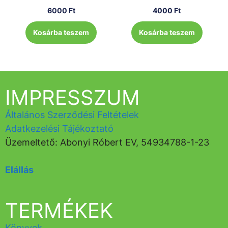
6000
Ft
4000
Ft
Kosárba teszem
Kosárba teszem
IMPRESSZUM
Általános Szerződési Feltételek
Adatkezelési Tájékoztató
Üzemeltető: Abonyi Róbert EV, 54934788-1-23
Elállás
TERMÉKEK
Könyvek