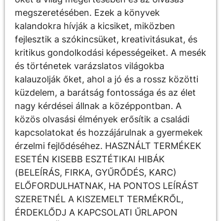
megszeretésében. Ezek a könyvek
kalandokra hívják a kicsiket, miközben
fejlesztik a szókincsüket, kreativitásukat, és
kritikus gondolkodási képességeiket. A mesék
és történetek varázslatos világokba
kalauzolják őket, ahol a jó és a rossz közötti
küzdelem, a barátság fontossága és az élet
nagy kérdései állnak a középpontban. A
közös olvasási élmények erősítik a családi
kapcsolatokat és hozzájárulnak a gyermekek
érzelmi fejlődéséhez. HASZNÁLT TERMÉKEK
ESETÉN KISEBB ESZTÉTIKAI HIBÁK
(BELEÍRÁS, FIRKA, GYŰRŐDÉS, KARC)
ELŐFORDULHATNAK, HA PONTOS LEÍRÁST
SZERETNÉL A KISZEMELT TERMÉKRŐL,
ÉRDEKLŐDJ A KAPCSOLATI ŰRLAPON