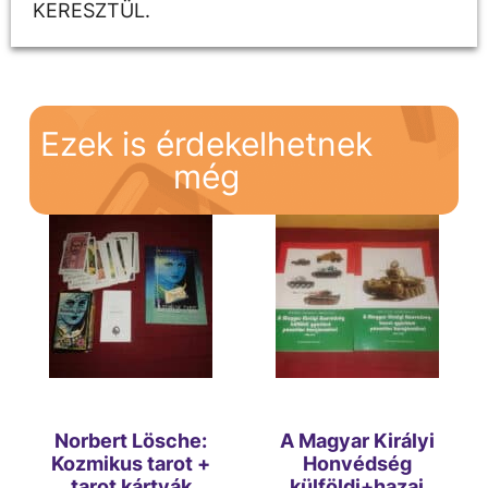
KERESZTÜL.
Ezek is érdekelhetnek
még
Norbert Lösche:
A Magyar Királyi
Kozmikus tarot +
Honvédség
tarot kártyák
külföldi+hazai