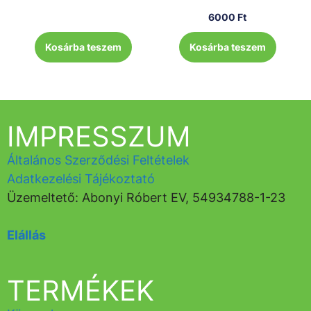
6000
Ft
Kosárba teszem
Kosárba teszem
IMPRESSZUM
Általános Szerződési Feltételek
Adatkezelési Tájékoztató
Üzemeltető: Abonyi Róbert EV, 54934788-1-23
Elállás
TERMÉKEK