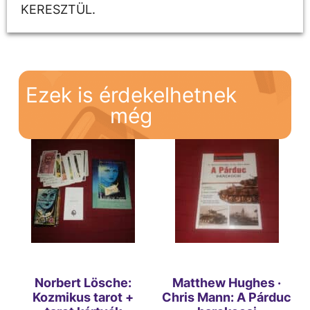
KERESZTÜL.
Ezek is érdekelhetnek
még
Norbert Lösche:
Matthew Hughes ·
Kozmikus tarot +
Chris Mann: A Párduc