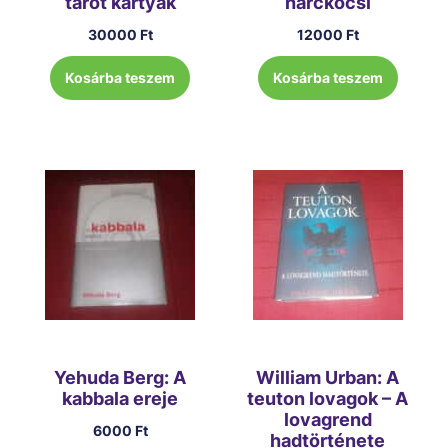
tarot kártyák
harckocsi
30000
Ft
12000
Ft
Kosárba teszem
Kosárba teszem
Yehuda Berg: A
William Urban: A
kabbala ereje
teuton lovagok – A
lovagrend
6000
Ft
hadtörténete