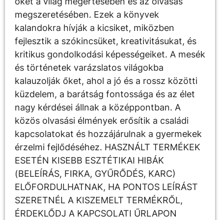
őket a világ megértésében és az olvasás
megszeretésében. Ezek a könyvek
kalandokra hívják a kicsiket, miközben
fejlesztik a szókincsüket, kreativitásukat, és
kritikus gondolkodási képességeiket. A mesék
és történetek varázslatos világokba
kalauzolják őket, ahol a jó és a rossz közötti
küzdelem, a barátság fontossága és az élet
nagy kérdései állnak a középpontban. A
közös olvasási élmények erősítik a családi
kapcsolatokat és hozzájárulnak a gyermekek
érzelmi fejlődéséhez. HASZNÁLT TERMÉKEK
ESETÉN KISEBB ESZTÉTIKAI HIBÁK
(BELEÍRÁS, FIRKA, GYŰRŐDÉS, KARC)
ELŐFORDULHATNAK, HA PONTOS LEÍRÁST
SZERETNÉL A KISZEMELT TERMÉKRŐL,
ÉRDEKLŐDJ A KAPCSOLATI ŰRLAPON