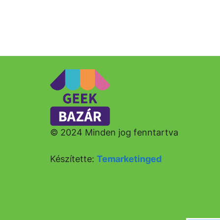
© 2024 Minden jog fenntartva
Készítette:
Temarketinged