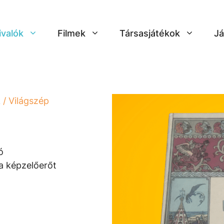
ivalók
Filmek
Társasjátékok
Já
k
/ Világszép
ó
 a képzelőerőt