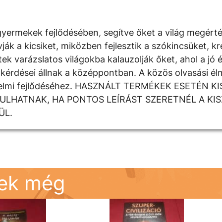
yermekek fejlődésében, segítve őket a világ megért
 a kicsiket, miközben fejlesztik a szókincsüket, krea
k varázslatos világokba kalauzolják őket, ahol a jó é
kérdései állnak a középpontban. A közös olvasási élm
rzelmi fejlődéséhez. HASZNÁLT TERMÉKEK ESETÉN K
DULHATNAK, HA PONTOS LEÍRÁST SZERETNÉL A KI
ÜL.
nek még