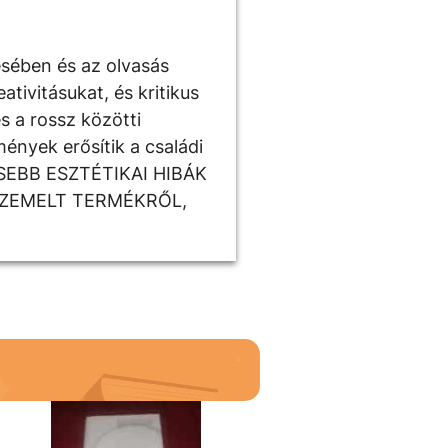
ésében és az olvasás
tivitásukat, és kritikus
s a rossz közötti
ények erősítik a családi
ISEBB ESZTÉTIKAI HIBÁK
SZEMELT TERMÉKRŐL,