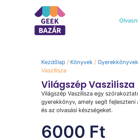
Olvasn
Kezdőlap
/
Könyvek
/
Gyerekkönyve
Vaszilisza
Világszép Vaszilisza
Világszép Vaszilisza egy szórakoztat
gyerekkönyv, amely segít fejleszteni
és az olvasási készségeket.
6000
Ft