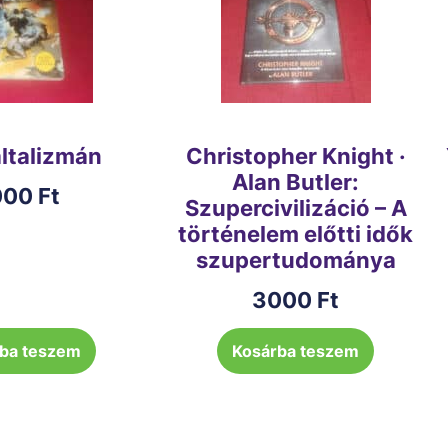
általizmán
Christopher Knight ·
Alan Butler:
000
Ft
Szupercivilizáció – A
történelem előtti idők
szupertudománya
3000
Ft
ba teszem
Kosárba teszem