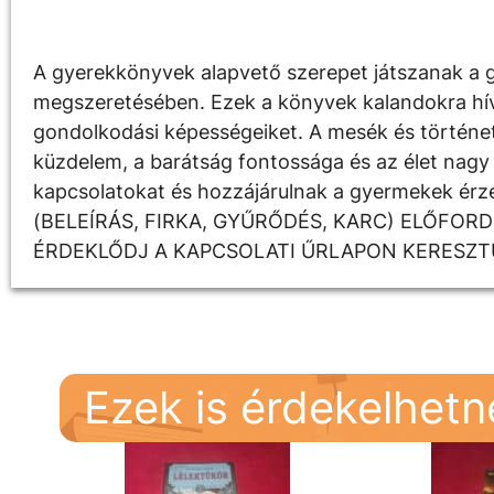
Leírás
A gyerekkönyvek alapvető szerepet játszanak a g
megszeretésében. Ezek a könyvek kalandokra hívják
gondolkodási képességeiket. A mesék és története
küzdelem, a barátság fontossága és az élet nagy 
kapcsolatokat és hozzájárulnak a gyermekek é
(BELEÍRÁS, FIRKA, GYŰRŐDÉS, KARC) ELŐFOR
ÉRDEKLŐDJ A KAPCSOLATI ŰRLAPON KERESZT
Ezek is érdekelhet