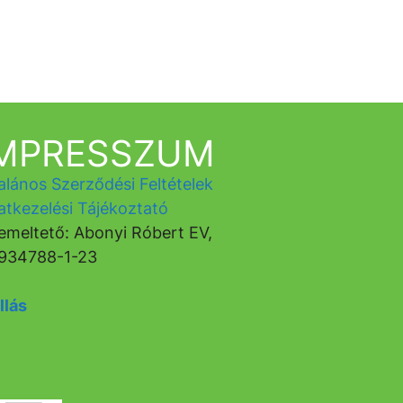
IMPRESSZUM
alános Szerződési Feltételek
atkezelési Tájékoztató
emeltető: Abonyi Róbert EV,
934788-1-23
llás