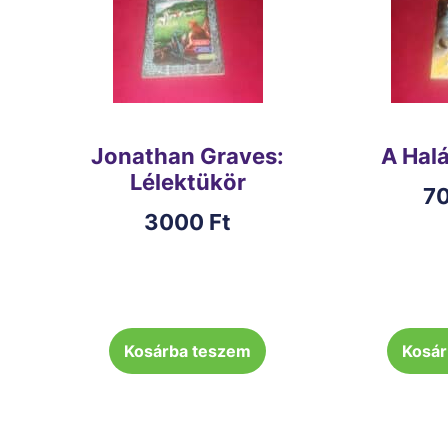
Jonathan Graves:
A Hal
Lélektükör
7
3000
Ft
Kosárba teszem
Kosár