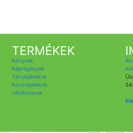
TERMÉKEK
Könyvek
Ált
Képregények
Ad
Társasjátékok
Üz
Konzoljátékok
54
Játékszerek
Elá