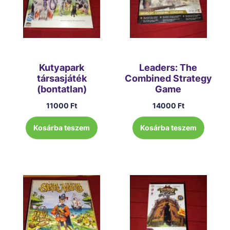
Kutyapark
Leaders: The
társasjáték
Combined Strategy
(bontatlan)
Game
11000
Ft
14000
Ft
Kosárba teszem
Kosárba teszem