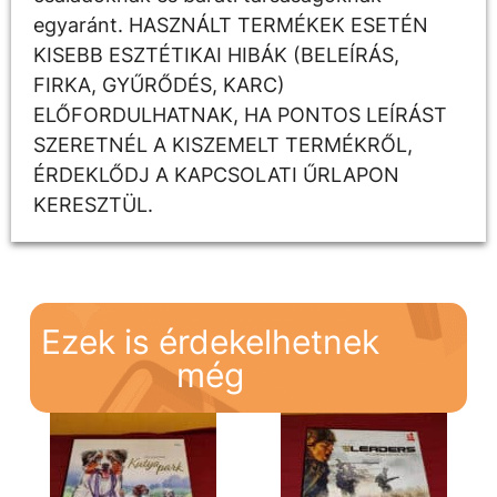
egyaránt. HASZNÁLT TERMÉKEK ESETÉN
KISEBB ESZTÉTIKAI HIBÁK (BELEÍRÁS,
FIRKA, GYŰRŐDÉS, KARC)
ELŐFORDULHATNAK, HA PONTOS LEÍRÁST
SZERETNÉL A KISZEMELT TERMÉKRŐL,
ÉRDEKLŐDJ A KAPCSOLATI ŰRLAPON
KERESZTÜL.
Ezek is érdekelhetnek
még