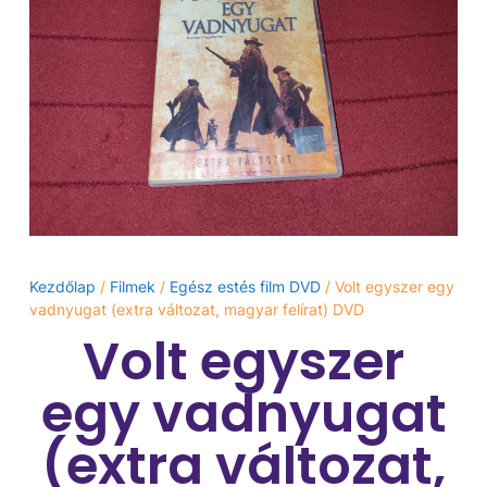
Kezdőlap
/
Filmek
/
Egész estés film DVD
/ Volt egyszer egy
vadnyugat (extra változat, magyar felírat) DVD
Volt egyszer
egy vadnyugat
(extra változat,