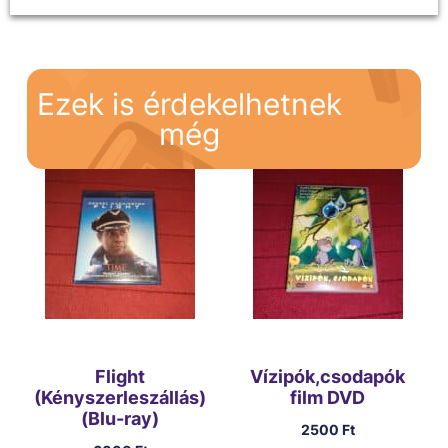
Ezek is érdekelhetnek
még
Flight
Vízipók,csodapók
(Kényszerleszállás)
film DVD
(Blu-ray)
2500
Ft