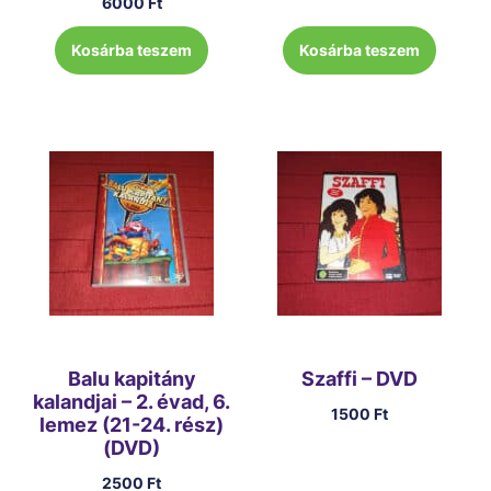
6000
Ft
Kosárba teszem
Kosárba teszem
Balu kapitány
Szaffi – DVD
kalandjai – 2. évad, 6.
1500
Ft
lemez (21-24. rész)
(DVD)
2500
Ft