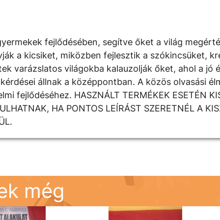
yermekek fejlődésében, segítve őket a világ megért
 a kicsiket, miközben fejlesztik a szókincsüket, krea
k varázslatos világokba kalauzolják őket, ahol a jó é
kérdései állnak a középpontban. A közös olvasási élm
rzelmi fejlődéséhez. HASZNÁLT TERMÉKEK ESETÉN K
DULHATNAK, HA PONTOS LEÍRÁST SZERETNÉL A KI
ÜL.
nek még