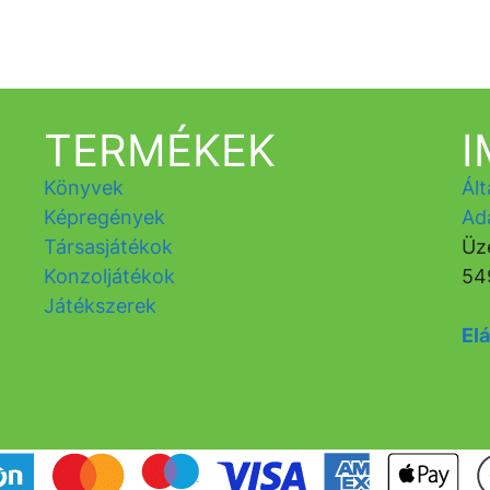
TERMÉKEK
Könyvek
Ált
Képregények
Ad
Társasjátékok
Üz
Konzoljátékok
54
Játékszerek
Elá