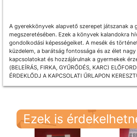
Leírás
A gyerekkönyvek alapvető szerepet játszanak a g
megszeretésében. Ezek a könyvek kalandokra hívják
gondolkodási képességeiket. A mesék és története
küzdelem, a barátság fontossága és az élet nagy 
kapcsolatokat és hozzájárulnak a gyermekek é
(BELEÍRÁS, FIRKA, GYŰRŐDÉS, KARC) ELŐFOR
ÉRDEKLŐDJ A KAPCSOLATI ŰRLAPON KERESZT
Ezek is érdekelhet