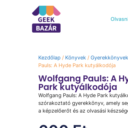
Olvasn
Kezdőlap
/
Könyvek
/
Gyerekkönyve
Pauls: A Hyde Park kutyálkodója
Wolfgang Pauls: A H
Park kutyálkodója
Wolfgang Pauls: A Hyde Park kutyálk
szórakoztató gyerekkönyv, amely segí
a képzelőerőt és az olvasási készség