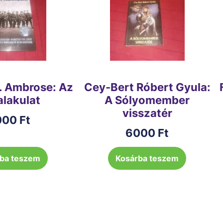
. Ambrose: Az
Cey-Bert Róbert Gyula:
 alakulat
A Sólyomember
visszatér
000
Ft
6000
Ft
ba teszem
Kosárba teszem