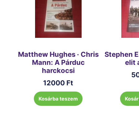
Matthew Hughes · Chris
Stephen E
Mann: A Párduc
elit
harckocsi
5
12000
Ft
Kosárba teszem
Kosár