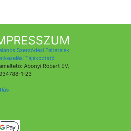
IMPRESSZUM
alános Szerződési Feltételek
atkezelési Tájékoztató
emeltető: Abonyi Róbert EV,
934788-1-23
llás