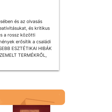
ésében és az olvasás
tivitásukat, és kritikus
s a rossz közötti
ények erősítik a családi
ISEBB ESZTÉTIKAI HIBÁK
SZEMELT TERMÉKRŐL,