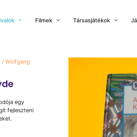
ivalók
Filmek
Társasjátékok
Já
k
/ Wolfgang
yde
odója egy
t fejleszteni
eket.