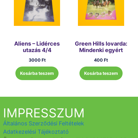
Aliens – Lidérces
Green Hills lovarda:
utazás 4/4
Mindenki egyért
3000
Ft
400
Ft
Kosárba teszem
Kosárba teszem
IMPRESSZUM
Általános Szerződési Feltételek
Adatkezelési Tájékoztató