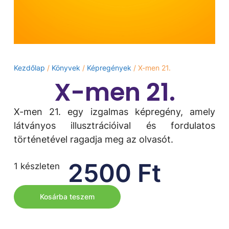
Kezdőlap
/
Könyvek
/
Képregények
/ X-men 21.
X-men 21.
X-men 21. egy izgalmas képregény, amely
látványos illusztrációival és fordulatos
történetével ragadja meg az olvasót.
2500
Ft
1 készleten
Kosárba teszem