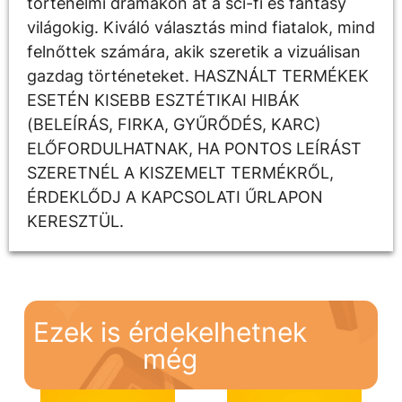
történelmi drámákon át a sci-fi és fantasy
világokig. Kiváló választás mind fiatalok, mind
felnőttek számára, akik szeretik a vizuálisan
gazdag történeteket. HASZNÁLT TERMÉKEK
ESETÉN KISEBB ESZTÉTIKAI HIBÁK
(BELEÍRÁS, FIRKA, GYŰRŐDÉS, KARC)
ELŐFORDULHATNAK, HA PONTOS LEÍRÁST
SZERETNÉL A KISZEMELT TERMÉKRŐL,
ÉRDEKLŐDJ A KAPCSOLATI ŰRLAPON
KERESZTÜL.
Ezek is érdekelhetnek
még