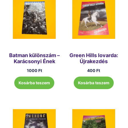
Batman különszám –
Green Hills lovarda:
Karácsonyi Ének
Újrakezdés
1000
Ft
400
Ft
Kosárba teszem
Kosárba teszem