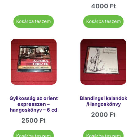
4000
Ft
Kosárba teszem
Kosárba teszem
Gyilkosság az orient
Blandingsi kalandok
expresszen –
/Hangoskönvy
hangoskönyv – 6 cd
2000
Ft
2500
Ft
Kosárba teszem
Kosárba teszem