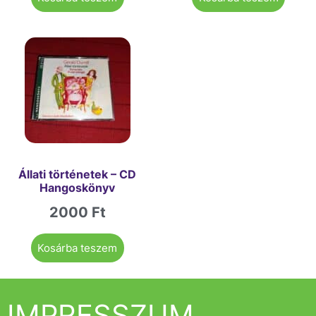
Állati történetek – CD
Hangoskönyv
2000
Ft
Kosárba teszem
IMPRESSZUM