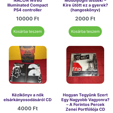
NACON Wired
Mosolyogni tessék! –
Illuminated Compact
Kire ütött ez a gyerek?
PS4 controller
(hangoskönyv)
10000
Ft
2000
Ft
Kosárba teszem
Kosárba teszem
Kézikönyv a nők
Hogyan Tegyünk Szert
elsárkányosodásáról CD
Egy Nagyobb Vagyonra?
– A Forintos Percek
4000
Ft
Zenei Portfóliója CD