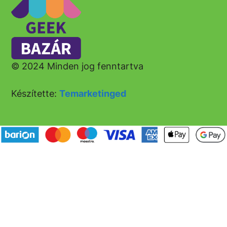
© 2024 Minden jog fenntartva
Készítette:
Temarketinged