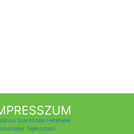
IMPRESSZUM
alános Szerződési Feltételek
atkezelési Tájékoztató