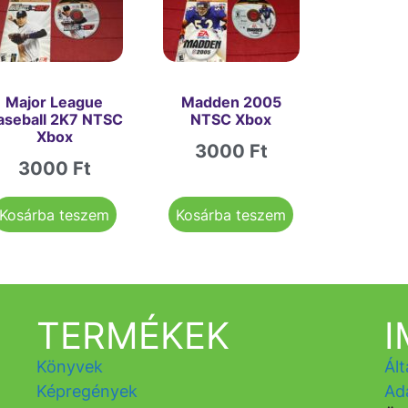
Major League
Madden 2005
aseball 2K7 NTSC
NTSC Xbox
Xbox
3000
Ft
3000
Ft
Kosárba teszem
Kosárba teszem
TERMÉKEK
Könyvek
Ált
Képregények
Ad