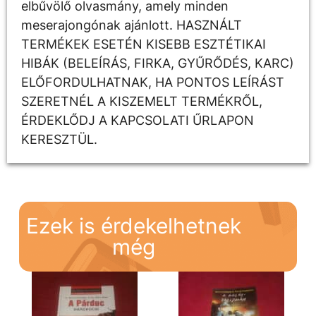
elbűvölő olvasmány, amely minden
meserajongónak ajánlott. HASZNÁLT
TERMÉKEK ESETÉN KISEBB ESZTÉTIKAI
HIBÁK (BELEÍRÁS, FIRKA, GYŰRŐDÉS, KARC)
ELŐFORDULHATNAK, HA PONTOS LEÍRÁST
SZERETNÉL A KISZEMELT TERMÉKRŐL,
ÉRDEKLŐDJ A KAPCSOLATI ŰRLAPON
KERESZTÜL.
Ezek is érdekelhetnek
még