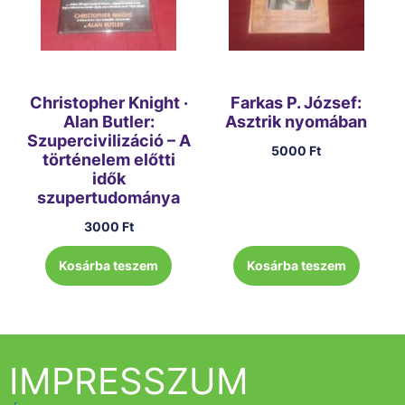
Christopher Knight ·
Farkas P. József:
Alan Butler:
Asztrik nyomában
Szupercivilizáció – A
5000
Ft
történelem előtti
idők
szupertudománya
3000
Ft
Kosárba teszem
Kosárba teszem
IMPRESSZUM