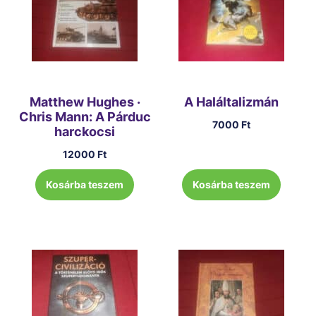
Matthew Hughes ·
A Haláltalizmán
Chris Mann: A Párduc
7000
Ft
harckocsi
12000
Ft
Kosárba teszem
Kosárba teszem