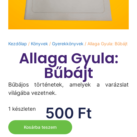
Kezdőlap
/
Könyvek
/
Gyerekkönyvek
/ Allaga Gyula: Bűbájt
Allaga Gyula:
Bűbájt
Bűbájos történetek, amelyek a varázslat
világába vezetnek.
500
Ft
1 készleten
Kosárba teszem