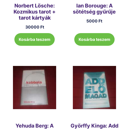
Norbert Lösche:
Ian Borouge: A
Kozmikus tarot +
sötétség gyűrűje
tarot kártyák
5000
Ft
30000
Ft
Kosárba teszem
Kosárba teszem
Yehuda Berg: A
Györffy Kinga: Add