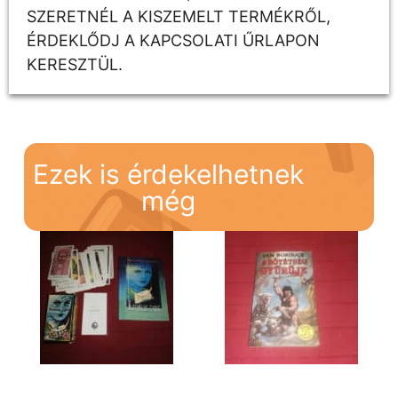
SZERETNÉL A KISZEMELT TERMÉKRŐL,
ÉRDEKLŐDJ A KAPCSOLATI ŰRLAPON
KERESZTÜL.
Ezek is érdekelhetnek
még