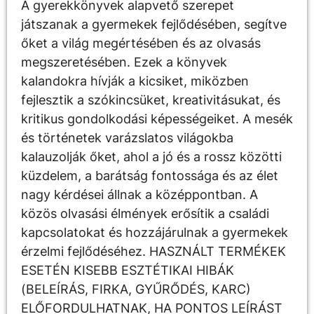
A gyerekkönyvek alapvető szerepet
játszanak a gyermekek fejlődésében, segítve
őket a világ megértésében és az olvasás
megszeretésében. Ezek a könyvek
kalandokra hívják a kicsiket, miközben
fejlesztik a szókincsüket, kreativitásukat, és
kritikus gondolkodási képességeiket. A mesék
és történetek varázslatos világokba
kalauzolják őket, ahol a jó és a rossz közötti
küzdelem, a barátság fontossága és az élet
nagy kérdései állnak a középpontban. A
közös olvasási élmények erősítik a családi
kapcsolatokat és hozzájárulnak a gyermekek
érzelmi fejlődéséhez. HASZNÁLT TERMÉKEK
ESETÉN KISEBB ESZTÉTIKAI HIBÁK
(BELEÍRÁS, FIRKA, GYŰRŐDÉS, KARC)
ELŐFORDULHATNAK, HA PONTOS LEÍRÁST