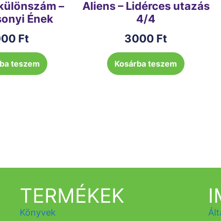
különszám –
Aliens – Lidérces utazás
onyi Ének
4/4
000
Ft
3000
Ft
ba teszem
Kosárba teszem
TERMÉKEK
Könyvek
Ált