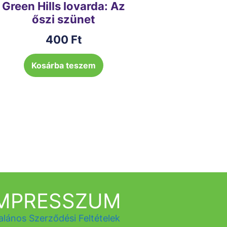
Green Hills lovarda: Az
őszi szünet
400
Ft
Kosárba teszem
IMPRESSZUM
alános Szerződési Feltételek