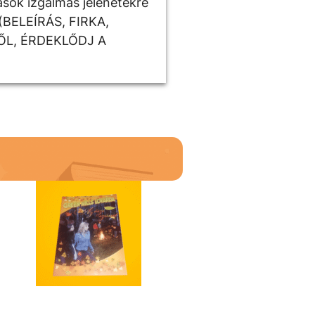
sók izgalmas jelenetekre
(BELEÍRÁS, FIRKA,
ŐL, ÉRDEKLŐDJ A