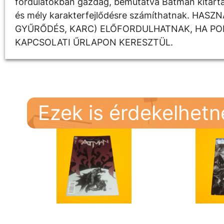
fordulatokban gazdag, bemutatva Batman kitartás
és mély karakterfejlődésre számíthatnak. HA
GYŰRŐDÉS, KARC) ELŐFORDULHATNAK, HA PON
KAPCSOLATI ŰRLAPON KERESZTÜL.
Ezek is érdekelhet