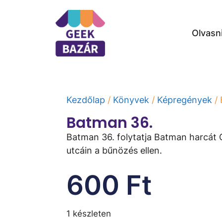
Olvasn
Kezdőlap
/
Könyvek
/
Képregények
/ 
Batman 36.
Batman 36. folytatja Batman harcát
utcáin a bűnözés ellen.
600
Ft
1 készleten