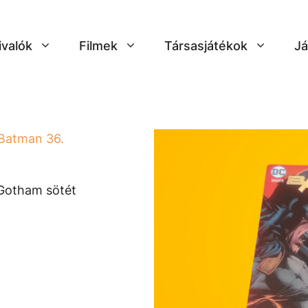
ivalók
Filmek
Társasjátékok
Já
Batman 36.
 Gotham sötét