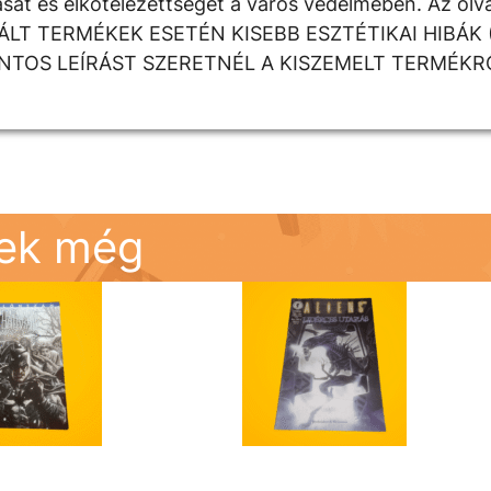
át és elkötelezettségét a város védelmében. Az olva
SZNÁLT TERMÉKEK ESETÉN KISEBB ESZTÉTIKAI HIBÁK 
TOS LEÍRÁST SZERETNÉL A KISZEMELT TERMÉKR
nek még