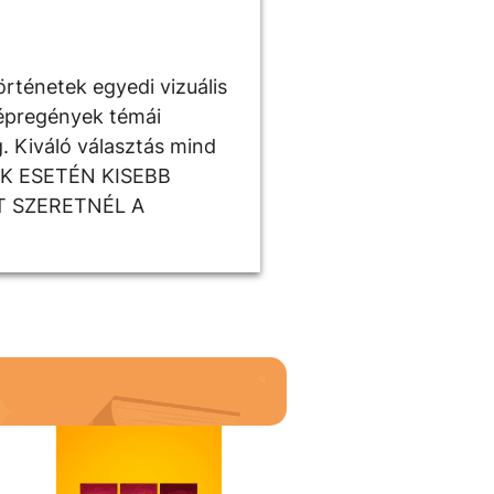
örténetek egyedi vizuális
képregények témái
g. Kiváló választás mind
ÉKEK ESETÉN KISEBB
T SZERETNÉL A