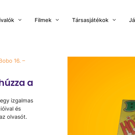
ivalók
Filmek
Társasjátékok
Já
Bobo 16. –
húzza a
 egy izgalmas
ióival és
az olvasót.