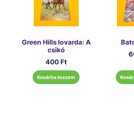
Green Hills lovarda: A
Bat
csikó
6
400
Ft
Kosárba teszem
Kosár