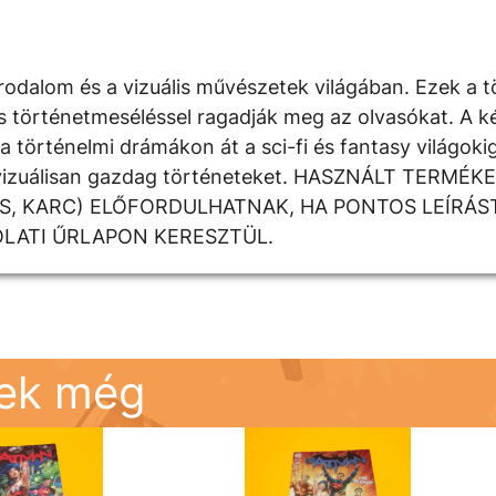
rodalom és a vizuális művészetek világában. Ezek a t
kus történetmeséléssel ragadják meg az olvasókat. A 
 történelmi drámákon át a sci-fi és fantasy világoki
k a vizuálisan gazdag történeteket. HASZNÁLT TERM
DÉS, KARC) ELŐFORDULHATNAK, HA PONTOS LEÍRÁS
OLATI ŰRLAPON KERESZTÜL.
nek még