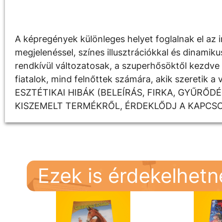
Leírás
A képregények különleges helyet foglalnak el az i
megjelenéssel, színes illusztrációkkal és dinami
rendkívül változatosak, a szuperhősöktől kezdve a
fiatalok, mind felnőttek számára, akik szereti
ESZTÉTIKAI HIBÁK (BELEÍRÁS, FIRKA, GYŰRŐ
KISZEMELT TERMÉKRŐL, ÉRDEKLŐDJ A KAPCS
Ezek is érdekelhet