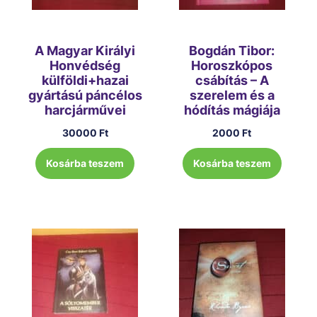
A Magyar Királyi
Bogdán Tibor:
Honvédség
Horoszkópos
külföldi+hazai
csábítás – A
gyártású páncélos
szerelem és a
harcjárművei
hódítás mágiája
30000
Ft
2000
Ft
Kosárba teszem
Kosárba teszem