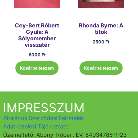
Cey-Bert Róbert
Rhonda Byrne: A
Gyula: A
titok
Sólyomember
2500
Ft
visszatér
6000
Ft
Kosárba teszem
Kosárba teszem
IMPRESSZUM
Általános Szerződési Feltételek
Adatkezelési Tájékoztató
Üzemeltető: Abonyi Róbert EV, 54934788-1-23