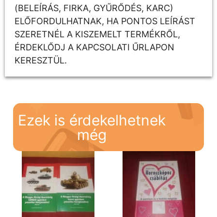
(BELEÍRÁS, FIRKA, GYŰRŐDÉS, KARC)
ELŐFORDULHATNAK, HA PONTOS LEÍRÁST
SZERETNÉL A KISZEMELT TERMÉKRŐL,
ÉRDEKLŐDJ A KAPCSOLATI ŰRLAPON
KERESZTÜL.
Ezek is érdekelhetnek
még