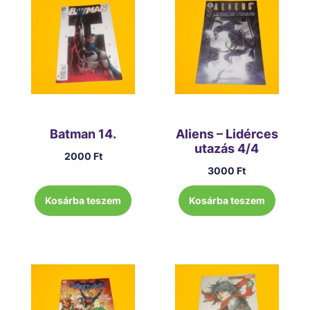
Batman 14.
Aliens – Lidérces
utazás 4/4
2000
Ft
3000
Ft
Kosárba teszem
Kosárba teszem