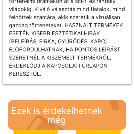
történelmi drámákon át a sci-fi és fantasy
világokig. Kiváló választás mind fiatalok, mind
felnőttek számára, akik szeretik a vizuálisan
gazdag történeteket. HASZNÁLT TERMÉKEK
ESETÉN KISEBB ESZTÉTIKAI HIBÁK
(BELEÍRÁS, FIRKA, GYŰRŐDÉS, KARC)
ELŐFORDULHATNAK, HA PONTOS LEÍRÁST
SZERETNÉL A KISZEMELT TERMÉKRŐL,
ÉRDEKLŐDJ A KAPCSOLATI ŰRLAPON
KERESZTÜL.
Ezek is érdekelhetnek
még