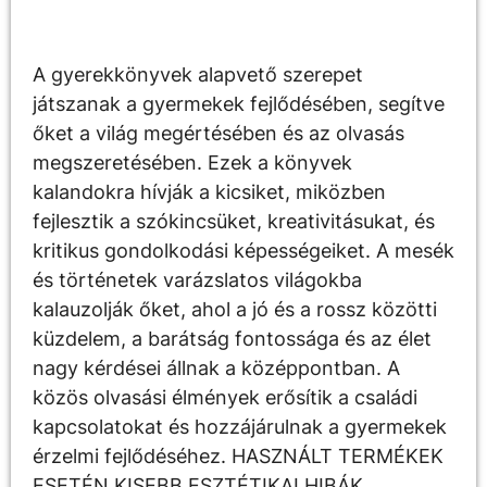
Leírás
A gyerekkönyvek alapvető szerepet
játszanak a gyermekek fejlődésében, segítve
őket a világ megértésében és az olvasás
megszeretésében. Ezek a könyvek
kalandokra hívják a kicsiket, miközben
fejlesztik a szókincsüket, kreativitásukat, és
kritikus gondolkodási képességeiket. A mesék
és történetek varázslatos világokba
kalauzolják őket, ahol a jó és a rossz közötti
küzdelem, a barátság fontossága és az élet
nagy kérdései állnak a középpontban. A
közös olvasási élmények erősítik a családi
kapcsolatokat és hozzájárulnak a gyermekek
érzelmi fejlődéséhez. HASZNÁLT TERMÉKEK
ESETÉN KISEBB ESZTÉTIKAI HIBÁK