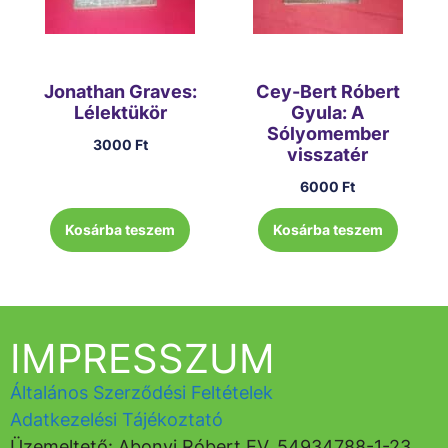
Jonathan Graves:
Cey-Bert Róbert
Lélektükör
Gyula: A
Sólyomember
3000
Ft
visszatér
6000
Ft
Kosárba teszem
Kosárba teszem
IMPRESSZUM
Általános Szerződési Feltételek
Adatkezelési Tájékoztató
Üzemeltető: Abonyi Róbert EV, 54934788-1-23