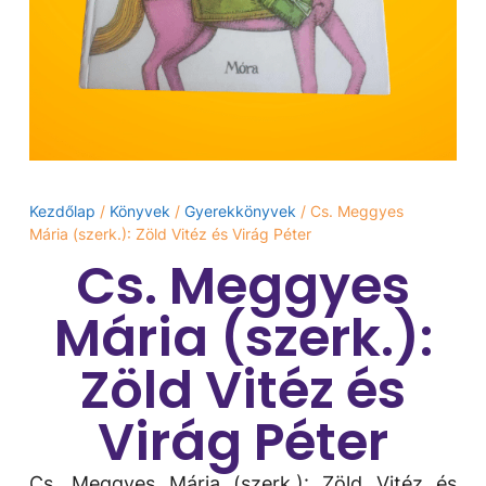
Kezdőlap
/
Könyvek
/
Gyerekkönyvek
/ Cs. Meggyes
Mária (szerk.): Zöld ​Vitéz és Virág Péter
Cs. Meggyes
Mária (szerk.):
Zöld ​Vitéz és
Virág Péter
Cs. Meggyes Mária (szerk.): Zöld ​Vitéz és