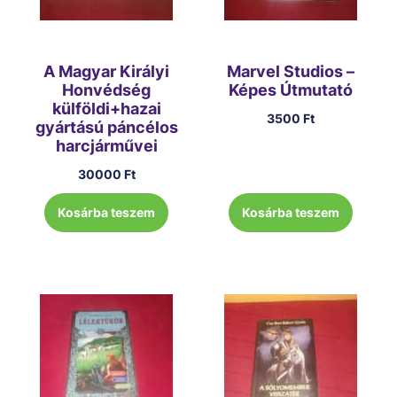
A Magyar Királyi
Marvel Studios –
Honvédség
Képes Útmutató
külföldi+hazai
3500
Ft
gyártású páncélos
harcjárművei
30000
Ft
Kosárba teszem
Kosárba teszem