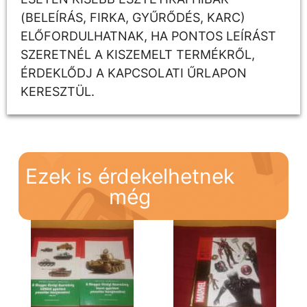
(BELEÍRÁS, FIRKA, GYŰRŐDÉS, KARC)
ELŐFORDULHATNAK, HA PONTOS LEÍRÁST
SZERETNÉL A KISZEMELT TERMÉKRŐL,
ÉRDEKLŐDJ A KAPCSOLATI ŰRLAPON
KERESZTÜL.
Ezek is érdekelhetnek
még