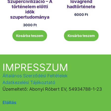
Szupercivilizáció – A
lovagrend
történelem előtti
hadtörténete
idők
6000
Ft
szupertudománya
3000
Ft
Kosárba teszem
Kosárba teszem
IMPRESSZUM
Általános Szerződési Feltételek
Adatkezelési Tájékoztató
Üzemeltető: Abonyi Róbert EV, 54934788-1-23
Elállás