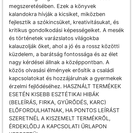
megszeretésében. Ezek a könyvek
kalandokra hívják a kicsiket, miközben
fejlesztik a szókincsüket, kreativitásukat, és
kritikus gondolkodási képességeiket. A mesék
és történetek varázslatos világokba
kalauzolják őket, ahol a jó és a rossz közötti
küzdelem, a barátság fontossága és az élet
nagy kérdései állnak a középpontban. A
közös olvasási élmények erősítik a családi
kapcsolatokat és hozzájárulnak a gyermekek
érzelmi fejlődéséhez. HASZNÁLT TERMÉKEK
ESETÉN KISEBB ESZTÉTIKAI HIBÁK
(BELEÍRÁS, FIRKA, GYŰRŐDÉS, KARC)
ELŐFORDULHATNAK, HA PONTOS LEÍRÁST
SZERETNÉL A KISZEMELT TERMÉKRŐL,
ÉRDEKLŐDJ A KAPCSOLATI ŰRLAPON