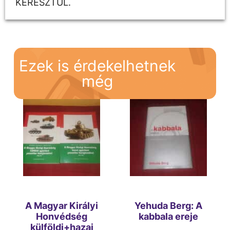
KERESZTÜL.
Ezek is érdekelhetnek
még
A Magyar Királyi
Yehuda Berg: A
Honvédség
kabbala ereje
külföldi+hazai