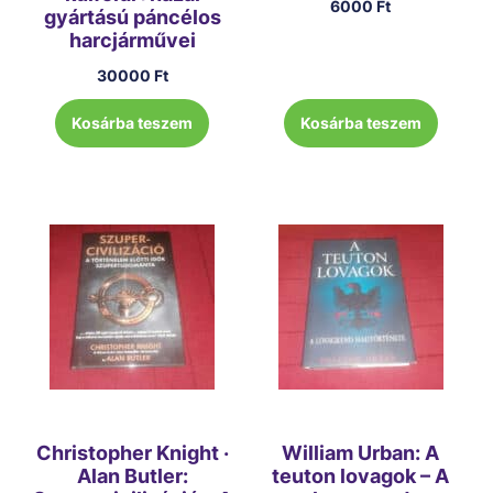
6000
Ft
gyártású páncélos
harcjárművei
30000
Ft
Kosárba teszem
Kosárba teszem
Christopher Knight ·
William Urban: A
Alan Butler:
teuton lovagok – A