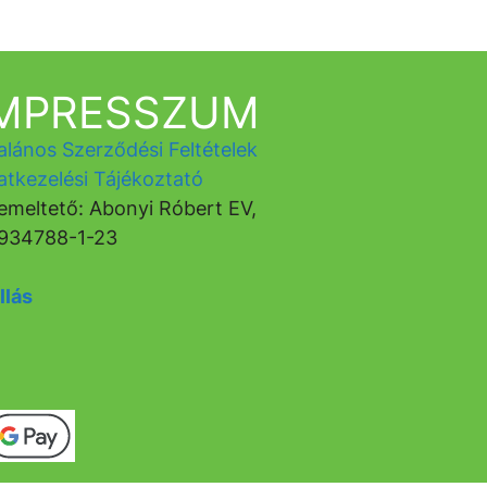
IMPRESSZUM
alános Szerződési Feltételek
atkezelési Tájékoztató
emeltető: Abonyi Róbert EV,
934788-1-23
llás