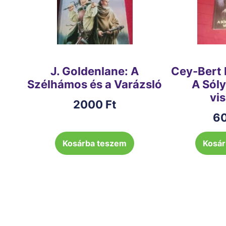
J. Goldenlane: A
Cey-Bert 
Szélhámos és a Varázsló
A Sól
vi
2000
Ft
6
Kosárba teszem
Kosár