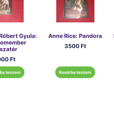
Róbert Gyula:
Anne Rice: Pandora
yomember
3500
Ft
sszatér
000
Ft
ba teszem
Kosárba teszem