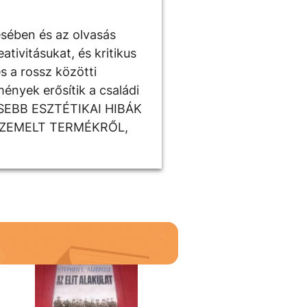
ésében és az olvasás
tivitásukat, és kritikus
s a rossz közötti
ények erősítik a családi
ISEBB ESZTÉTIKAI HIBÁK
SZEMELT TERMÉKRŐL,