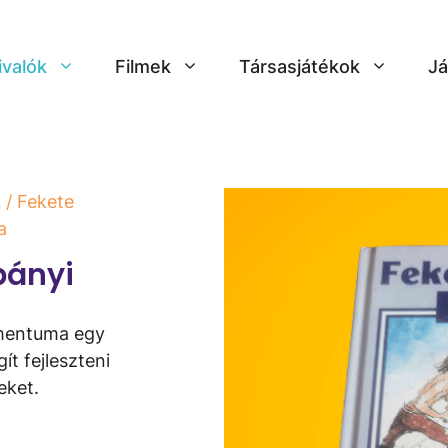
ivalók
Filmek
Társasjátékok
Já
k
/ Fekete
a
pányi
amentuma egy
t fejleszteni
eket.