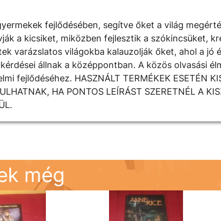
yermekek fejlődésében, segítve őket a világ megért
 a kicsiket, miközben fejlesztik a szókincsüket, krea
k varázslatos világokba kalauzolják őket, ahol a jó é
kérdései állnak a középpontban. A közös olvasási élm
rzelmi fejlődéséhez. HASZNÁLT TERMÉKEK ESETÉN K
DULHATNAK, HA PONTOS LEÍRÁST SZERETNÉL A KI
ÜL.
nek még