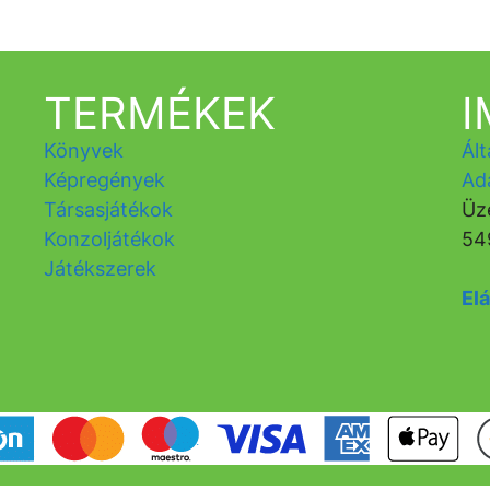
TERMÉKEK
Könyvek
Ált
Képregények
Ad
Társasjátékok
Üz
Konzoljátékok
54
Játékszerek
Elá