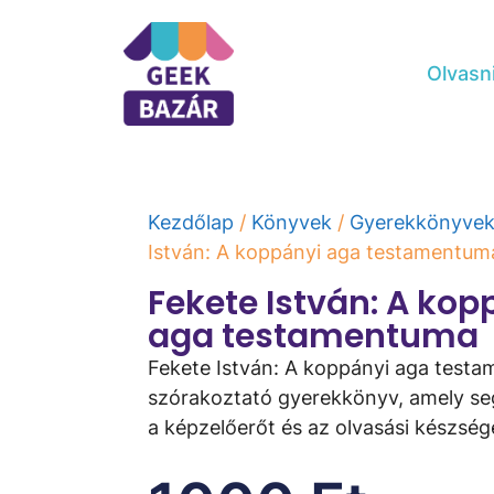
Olvasn
Kezdőlap
/
Könyvek
/
Gyerekkönyve
István: A koppányi aga testamentum
Fekete István: A kop
aga testamentuma
Fekete István: A koppányi aga test
szórakoztató gyerekkönyv, amely segí
a képzelőerőt és az olvasási készség