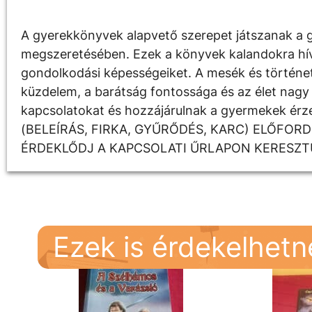
A gyerekkönyvek alapvető szerepet játszanak a g
megszeretésében. Ezek a könyvek kalandokra hívják
gondolkodási képességeiket. A mesék és története
küzdelem, a barátság fontossága és az élet nagy 
kapcsolatokat és hozzájárulnak a gyermekek é
(BELEÍRÁS, FIRKA, GYŰRŐDÉS, KARC) ELŐFOR
ÉRDEKLŐDJ A KAPCSOLATI ŰRLAPON KERESZT
Ezek is érdekelhet