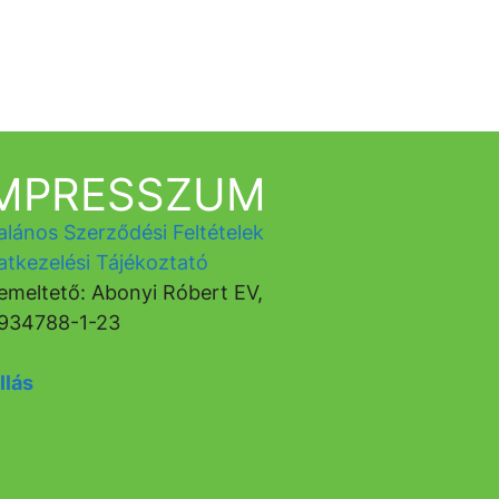
IMPRESSZUM
alános Szerződési Feltételek
atkezelési Tájékoztató
emeltető: Abonyi Róbert EV,
934788-1-23
llás