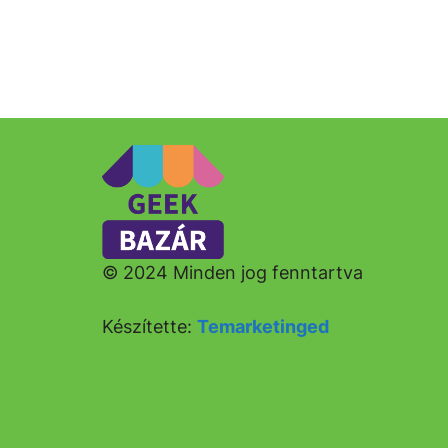
© 2024 Minden jog fenntartva
Készítette:
Temarketinged