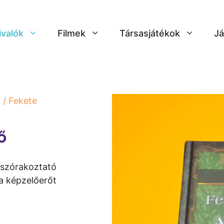
ivalók
Filmek
Társasjátékok
Já
k
/ Fekete
ő
y szórakoztató
 a képzelőerőt