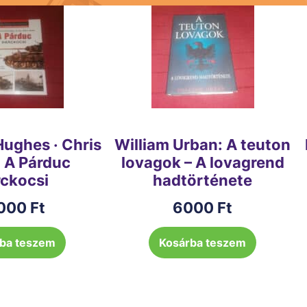
ughes · Chris
William Urban: A teuton
 A Párduc
lovagok – A lovagrend
rckocsi
hadtörténete
000
Ft
6000
Ft
ba teszem
Kosárba teszem