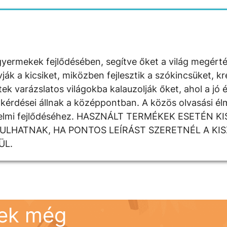
yermekek fejlődésében, segítve őket a világ megért
 a kicsiket, miközben fejlesztik a szókincsüket, krea
k varázslatos világokba kalauzolják őket, ahol a jó é
kérdései állnak a középpontban. A közös olvasási élm
rzelmi fejlődéséhez. HASZNÁLT TERMÉKEK ESETÉN K
DULHATNAK, HA PONTOS LEÍRÁST SZERETNÉL A KI
ÜL.
nek még