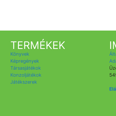
TERMÉKEK
Könyvek
Ált
Képregények
Ad
Társasjátékok
Üz
Konzoljátékok
54
Játékszerek
Elá