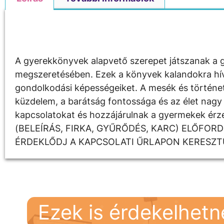
Leírás
A gyerekkönyvek alapvető szerepet játszanak a g
megszeretésében. Ezek a könyvek kalandokra hívják
gondolkodási képességeiket. A mesék és története
küzdelem, a barátság fontossága és az élet nagy 
kapcsolatokat és hozzájárulnak a gyermekek é
(BELEÍRÁS, FIRKA, GYŰRŐDÉS, KARC) ELŐFOR
ÉRDEKLŐDJ A KAPCSOLATI ŰRLAPON KERESZT
Ezek is érdekelhet