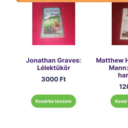
Jonathan Graves:
Matthew H
Lélektükör
Mann:
ha
3000
Ft
12
Kosárba teszem
Kosár