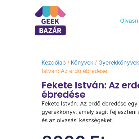
Olvasn
Kezdőlap
/
Könyvek
/
Gyerekkönyve
István: Az ​erdő ébredése
Fekete István: Az ​erd
ébredése
Fekete István: Az ​erdő ébredése eg
gyerekkönyv, amely segít fejleszteni
és az olvasási készségeket.