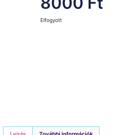
8000
Ft
Elfogyott
Leírás
További információk