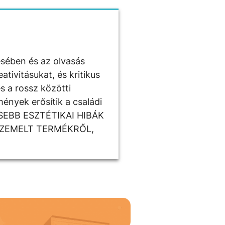
ésében és az olvasás
tivitásukat, és kritikus
s a rossz közötti
ények erősítik a családi
ISEBB ESZTÉTIKAI HIBÁK
SZEMELT TERMÉKRŐL,