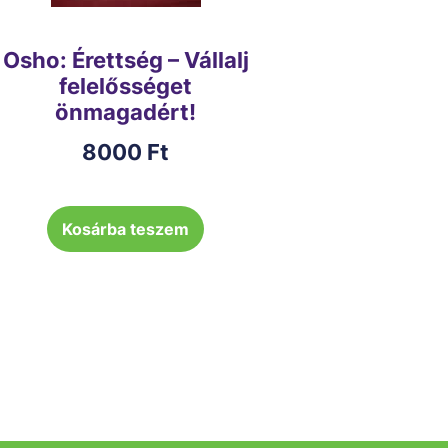
Osho: Érettség – Vállalj
felelősséget
önmagadért!
8000
Ft
Kosárba teszem