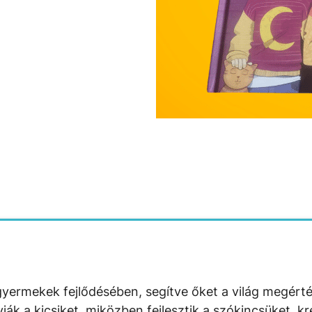
yermekek fejlődésében, segítve őket a világ megért
 a kicsiket, miközben fejlesztik a szókincsüket, krea