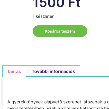
1500
Ft
1 készleten
Kosárba teszem
Leírás
További információk
Leírás
A gyerekkönyvek alapvető szerepet játszanak a g
megszeretésében. Ezek a könyvek kalandokra hívják