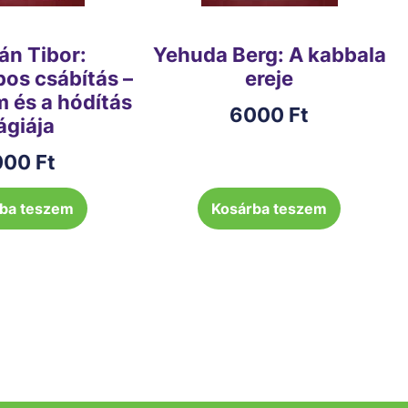
n Tibor:
Yehuda Berg: A kabbala
os csábítás –
ereje
m és a hódítás
6000
Ft
giája
000
Ft
ba teszem
Kosárba teszem