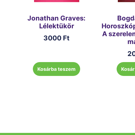
Jonathan Graves:
Bogdá
Lélektükör
Horoszkóp
A szerele
3000
Ft
má
2
Kosárba teszem
Kosár