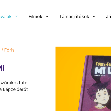
ivalók
Filmek
Társasjátékok
Já
k
/ Fóris-
Mi
y szórakoztató
 a képzelőerőt