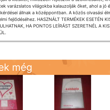
k varázslatos világokba kalauzolják őket, ahol a jó é
kérdései állnak a középpontban. A közös olvasási élm
rzelmi fejlődéséhez. HASZNÁLT TERMÉKEK ESETÉN K
DULHATNAK, HA PONTOS LEÍRÁST SZERETNÉL A KI
ÜL.
nek még