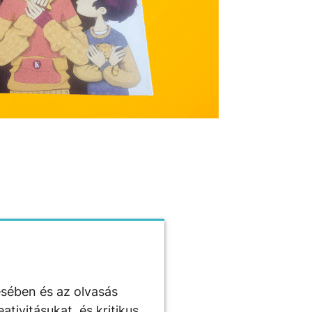
ésében és az olvasás
tivitásukat, és kritikus