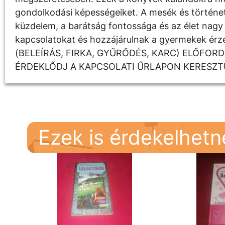
gondolkodási képességeiket. A mesék és története
küzdelem, a barátság fontossága és az élet nagy 
kapcsolatokat és hozzájárulnak a gyermekek é
(BELEÍRÁS, FIRKA, GYŰRŐDÉS, KARC) ELŐFOR
ÉRDEKLŐDJ A KAPCSOLATI ŰRLAPON KERESZT
Ezek is érdekelhet