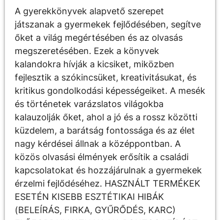
A gyerekkönyvek alapvető szerepet
játszanak a gyermekek fejlődésében, segítve
őket a világ megértésében és az olvasás
megszeretésében. Ezek a könyvek
kalandokra hívják a kicsiket, miközben
fejlesztik a szókincsüket, kreativitásukat, és
kritikus gondolkodási képességeiket. A mesék
és történetek varázslatos világokba
kalauzolják őket, ahol a jó és a rossz közötti
küzdelem, a barátság fontossága és az élet
nagy kérdései állnak a középpontban. A
közös olvasási élmények erősítik a családi
kapcsolatokat és hozzájárulnak a gyermekek
érzelmi fejlődéséhez. HASZNÁLT TERMÉKEK
ESETÉN KISEBB ESZTÉTIKAI HIBÁK
(BELEÍRÁS, FIRKA, GYŰRŐDÉS, KARC)