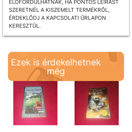
ELŐFORDULHATNAK, HA PONTOS LEÍRÁST
SZERETNÉL A KISZEMELT TERMÉKRŐL,
ÉRDEKLŐDJ A KAPCSOLATI ŰRLAPON
KERESZTÜL.
Ezek is érdekelhetnek
még