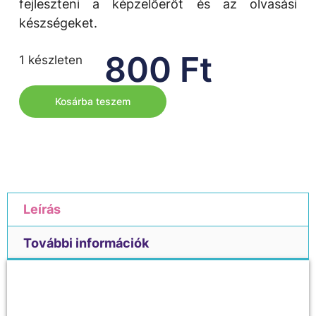
fejleszteni a képzelőerőt és az olvasási
készségeket.
800
Ft
1 készleten
Kosárba teszem
Leírás
További információk
Leírás