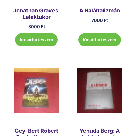
Jonathan Graves:
A Haláltalizmán
Lélektükör
7000
Ft
3000
Ft
Kosárba teszem
Kosárba teszem
Cey-Bert Róbert
Yehuda Berg: A