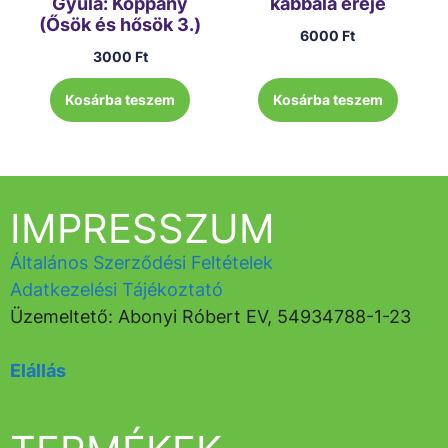
Gyula: Koppány
kabbala ereje
(Ősök és hősök 3.)
6000
Ft
3000
Ft
Kosárba teszem
Kosárba teszem
IMPRESSZUM
Általános Szerződési Feltételek
Adatkezelési Tájékoztató
Üzemeltető: Abonyi Róbert EV, 54934788-1-23
Elállás