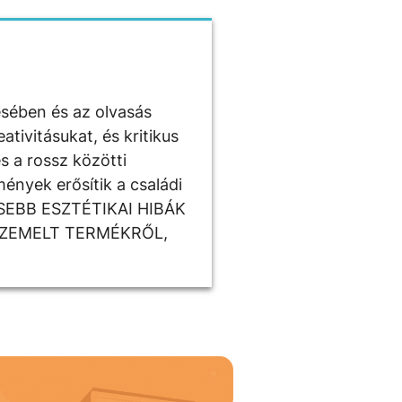
ésében és az olvasás
tivitásukat, és kritikus
s a rossz közötti
ények erősítik a családi
ISEBB ESZTÉTIKAI HIBÁK
SZEMELT TERMÉKRŐL,