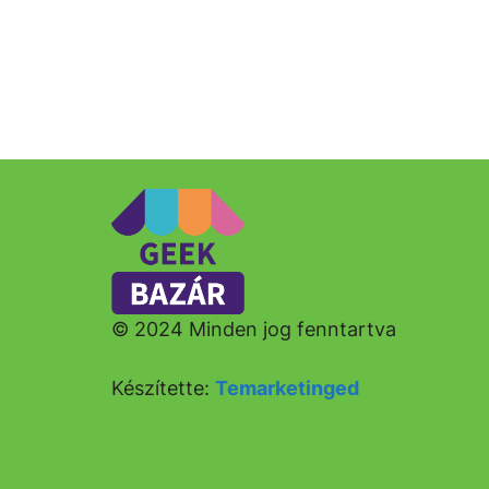
© 2024 Minden jog fenntartva
Készítette:
Temarketinged