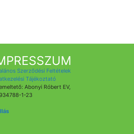
IMPRESSZUM
alános Szerződési Feltételek
atkezelési Tájékoztató
emeltető: Abonyi Róbert EV,
934788-1-23
llás