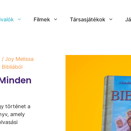
ivalók
Filmek
Társasjátékok
Já
k
/ Joy Melissa
Bibliából
 Minden
y történet a
nyv, amely
olvasási