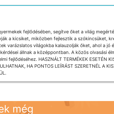
yermekek fejlődésében, segítve őket a világ megért
 a kicsiket, miközben fejlesztik a szókincsüket, krea
k varázslatos világokba kalauzolják őket, ahol a jó é
kérdései állnak a középpontban. A közös olvasási élm
rzelmi fejlődéséhez. HASZNÁLT TERMÉKEK ESETÉN K
DULHATNAK, HA PONTOS LEÍRÁST SZERETNÉL A KI
ÜL.
nek még