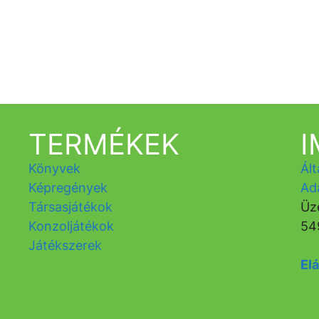
TERMÉKEK
Könyvek
Ált
Képregények
Ad
Társasjátékok
Üz
Konzoljátékok
54
Játékszerek
Elá