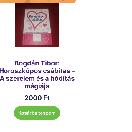
Bogdán Tibor:
Horoszkópos csábítás –
A szerelem és a hódítás
mágiája
2000
Ft
Kosárba teszem