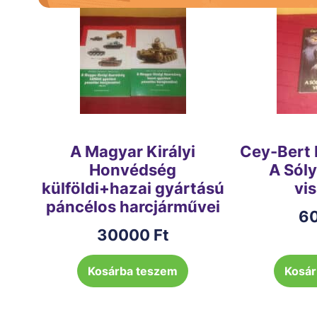
A Magyar Királyi
Cey-Bert 
Honvédség
A Sól
külföldi+hazai gyártású
vi
páncélos harcjárművei
6
30000
Ft
Kosárba teszem
Kosár