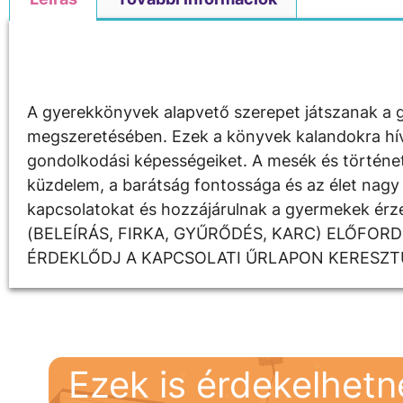
Leírás
A gyerekkönyvek alapvető szerepet játszanak a g
megszeretésében. Ezek a könyvek kalandokra hívják
gondolkodási képességeiket. A mesék és története
küzdelem, a barátság fontossága és az élet nagy 
kapcsolatokat és hozzájárulnak a gyermekek é
(BELEÍRÁS, FIRKA, GYŰRŐDÉS, KARC) ELŐFOR
ÉRDEKLŐDJ A KAPCSOLATI ŰRLAPON KERESZT
Ezek is érdekelhet