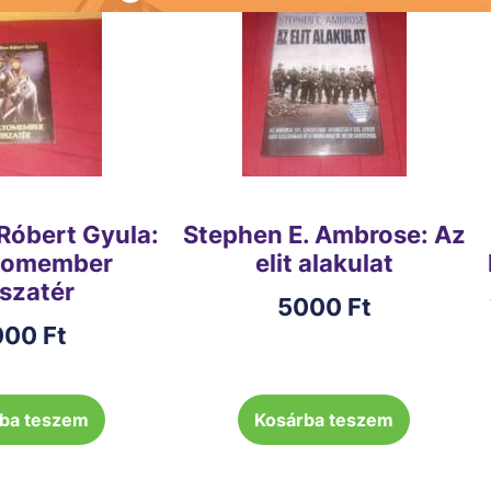
Róbert Gyula:
Stephen E. Ambrose: Az
yomember
elit alakulat
sszatér
5000
Ft
000
Ft
ba teszem
Kosárba teszem