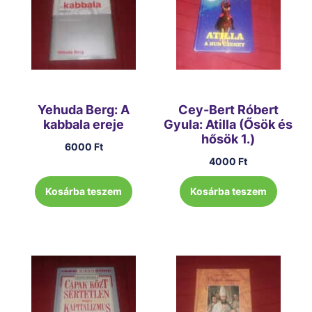
Yehuda Berg: A
Cey-Bert Róbert
kabbala ereje
Gyula: Atilla (Ősök és
hősök 1.)
6000
Ft
4000
Ft
Kosárba teszem
Kosárba teszem