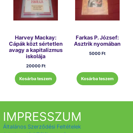
Harvey Mackay:
Farkas P. József:
Cápák közt sértetlen
Asztrik nyomában
avagy a kapitalizmus
5000
Ft
iskolája
20000
Ft
Kosárba teszem
Kosárba teszem
IMPRESSZUM
Általános Szerződési Feltételek