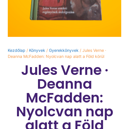
Kezdőlap
/
Könyvek
/
Gyerekkönyvek
/ Jules Verne ·
Deanna McFadden: Nyolcvan nap alatt a Föld körül
Jules Verne ·
Deanna
McFadden:
Nyolcvan nap
alatt a Föld