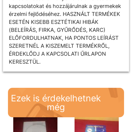
kapcsolatokat és hozzájárulnak a gyermekek
érzelmi fejlődéséhez. HASZNÁLT TERMÉKEK
ESETÉN KISEBB ESZTÉTIKAI HIBÁK
(BELEÍRÁS, FIRKA, GYŰRŐDÉS, KARC)
ELŐFORDULHATNAK, HA PONTOS LEÍRÁST
SZERETNÉL A KISZEMELT TERMÉKRŐL,
ÉRDEKLŐDJ A KAPCSOLATI ŰRLAPON
KERESZTÜL.
Ezek is érdekelhetnek
még