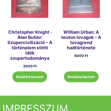
Christopher Knight ·
William Urban: A
Alan Butler:
teuton lovagok – A
Szupercivilizáció – A
lovagrend
történelem előtti
hadtörténete
idők
6000
Ft
szupertudománya
3000
Ft
Kosárba teszem
Kosárba teszem
IMPRESSZUM