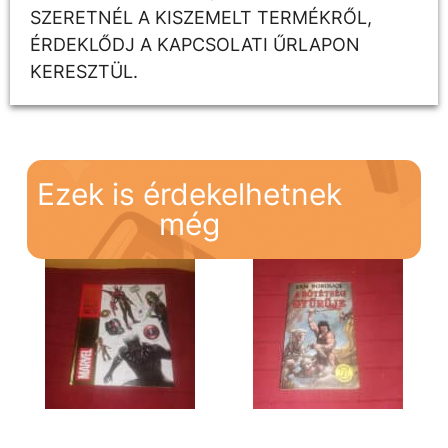
SZERETNÉL A KISZEMELT TERMÉKRŐL,
ÉRDEKLŐDJ A KAPCSOLATI ŰRLAPON
KERESZTÜL.
Ezek is érdekelhetnek
még