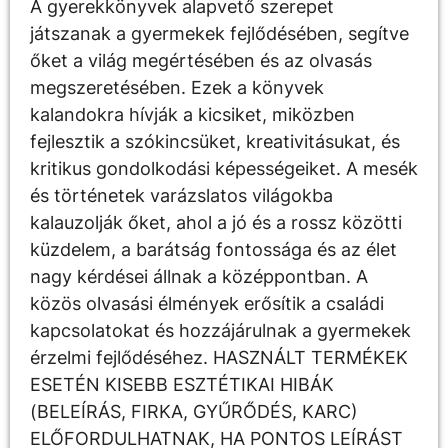
A gyerekkönyvek alapvető szerepet
játszanak a gyermekek fejlődésében, segítve
őket a világ megértésében és az olvasás
megszeretésében. Ezek a könyvek
kalandokra hívják a kicsiket, miközben
fejlesztik a szókincsüket, kreativitásukat, és
kritikus gondolkodási képességeiket. A mesék
és történetek varázslatos világokba
kalauzolják őket, ahol a jó és a rossz közötti
küzdelem, a barátság fontossága és az élet
nagy kérdései állnak a középpontban. A
közös olvasási élmények erősítik a családi
kapcsolatokat és hozzájárulnak a gyermekek
érzelmi fejlődéséhez. HASZNÁLT TERMÉKEK
ESETÉN KISEBB ESZTÉTIKAI HIBÁK
(BELEÍRÁS, FIRKA, GYŰRŐDÉS, KARC)
ELŐFORDULHATNAK, HA PONTOS LEÍRÁST