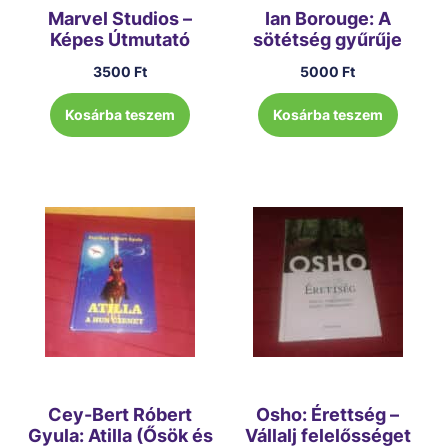
Marvel Studios –
Ian Borouge: A
Képes Útmutató
sötétség gyűrűje
3500
Ft
5000
Ft
Kosárba teszem
Kosárba teszem
Cey-Bert Róbert
Osho: Érettség –
Gyula: Atilla (Ősök és
Vállalj felelősséget