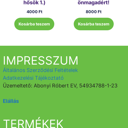
hősök 1.)
önmagadért!
4000
Ft
8000
Ft
Kosárba teszem
Kosárba teszem
IMPRESSZUM
Általános Szerződési Feltételek
Adatkezelési Tájékoztató
Üzemeltető: Abonyi Róbert EV, 54934788-1-23
Elállás
TERMÉKEK