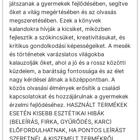
játszanak a gyermekek fejlődésében, segítve
őket a világ megértésében és az olvasás
megszeretésében. Ezek a könyvek
kalandokra hívják a kicsiket, miközben
fejlesztik a szókincsüket, kreativitásukat, és
kritikus gondolkodási képességeiket. A mesék
és történetek varázslatos világokba
kalauzolják őket, ahol a jó és a rossz közötti
küzdelem, a barátság fontossága és az élet
nagy kérdései állnak a középpontban. A
közös olvasási élmények erősítik a családi
kapcsolatokat és hozzájárulnak a gyermekek
érzelmi fejlődéséhez. HASZNÁLT TERMÉKEK
ESETÉN KISEBB ESZTÉTIKAI HIBÁK
(BELEÍRÁS, FIRKA, GYŰRŐDÉS, KARC)
ELŐFORDULHATNAK, HA PONTOS LEÍRÁST
SZERETNÉL A KISZEMELT TERMÉKRŐL,