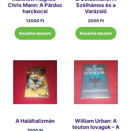
Chris Mann: A Párduc
Szélhámos és a
harckocsi
Varázsló
12000
Ft
2000
Ft
Kosárba teszem
Kosárba teszem
A Haláltalizmán
William Urban: A
teuton lovagok – A
7000
Ft