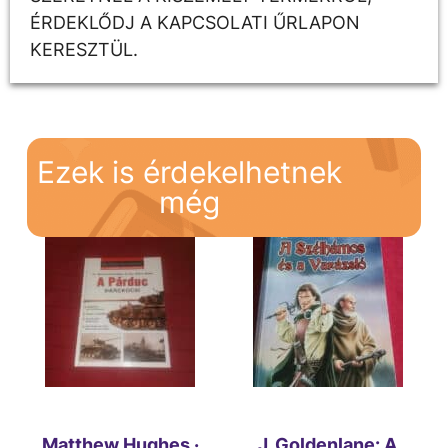
ÉRDEKLŐDJ A KAPCSOLATI ŰRLAPON
KERESZTÜL.
Ezek is érdekelhetnek
még
Matthew Hughes ·
J. Goldenlane: A