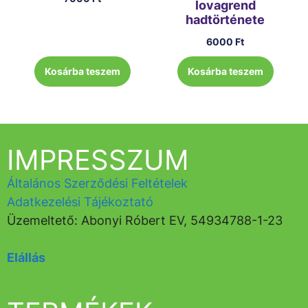
lovagrend
hadtörténete
6000
Ft
Kosárba teszem
Kosárba teszem
IMPRESSZUM
Általános Szerződési Feltételek
Adatkezelési Tájékoztató
Üzemeltető: Abonyi Róbert EV, 54934788-1-23
Elállás