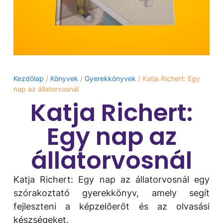
Kezdőlap
/
Könyvek
/
Gyerekkönyvek
/ Katja Richert: Egy ​
nap az állatorvosnál
Katja Richert:
Egy ​nap az
állatorvosnál
Katja Richert: Egy ​nap az állatorvosnál egy
szórakoztató gyerekkönyv, amely segít
fejleszteni a képzelőerőt és az olvasási
készségeket.