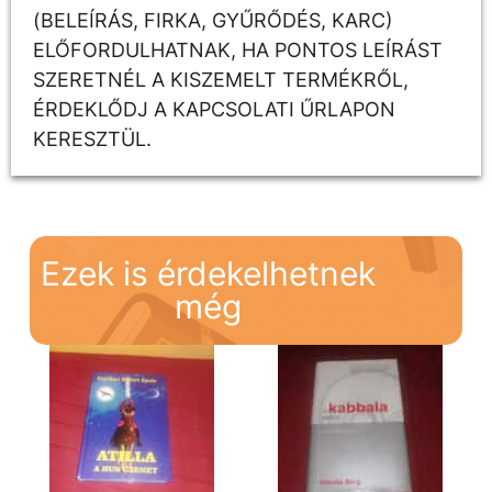
(BELEÍRÁS, FIRKA, GYŰRŐDÉS, KARC)
ELŐFORDULHATNAK, HA PONTOS LEÍRÁST
SZERETNÉL A KISZEMELT TERMÉKRŐL,
ÉRDEKLŐDJ A KAPCSOLATI ŰRLAPON
KERESZTÜL.
Ezek is érdekelhetnek
még