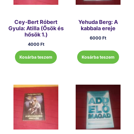
Cey-Bert Róbert
Yehuda Berg: A
Gyula: Atilla (Ősök és
kabbala ereje
hősök 1.)
6000
Ft
4000
Ft
Kosárba teszem
Kosárba teszem