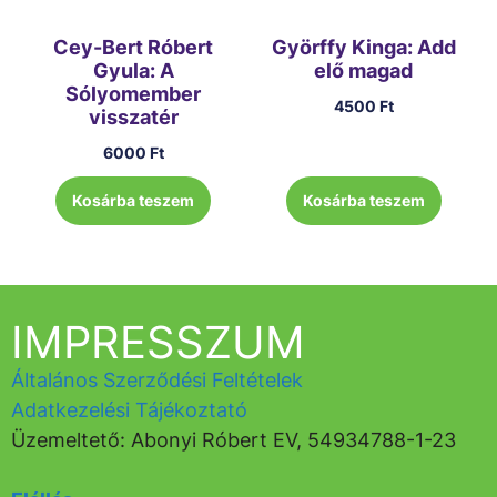
Cey-Bert Róbert
Györffy Kinga: Add
Gyula: A
elő magad
Sólyomember
4500
Ft
visszatér
6000
Ft
Kosárba teszem
Kosárba teszem
IMPRESSZUM
Általános Szerződési Feltételek
Adatkezelési Tájékoztató
Üzemeltető: Abonyi Róbert EV, 54934788-1-23