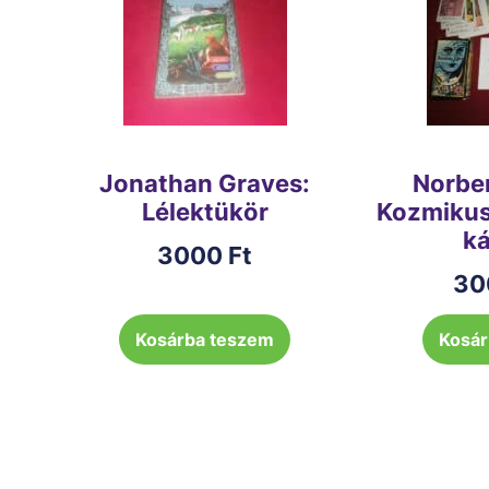
Jonathan Graves:
Norbe
Lélektükör
Kozmikus 
ká
3000
Ft
30
Kosárba teszem
Kosár