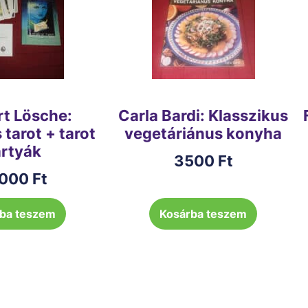
rt Lösche:
Carla Bardi: Klasszikus
tarot + tarot
vegetáriánus konyha
rtyák
3500
Ft
000
Ft
ba teszem
Kosárba teszem