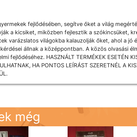
yermekek fejlődésében, segítve őket a világ megért
 a kicsiket, miközben fejlesztik a szókincsüket, krea
k varázslatos világokba kalauzolják őket, ahol a jó é
kérdései állnak a középpontban. A közös olvasási élm
rzelmi fejlődéséhez. HASZNÁLT TERMÉKEK ESETÉN K
DULHATNAK, HA PONTOS LEÍRÁST SZERETNÉL A KI
ÜL.
nek még