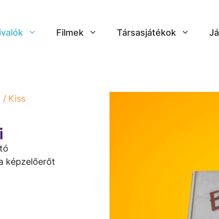
ivalók
Filmek
Társasjátékok
Já
k
/ Kiss
i
tó
 a képzelőerőt