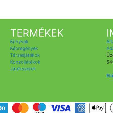
TERMÉKEK
Könyvek
Ált
Képregények
Ad
Társasjátékok
Üz
Konzoljátékok
54
Játékszerek
Elá