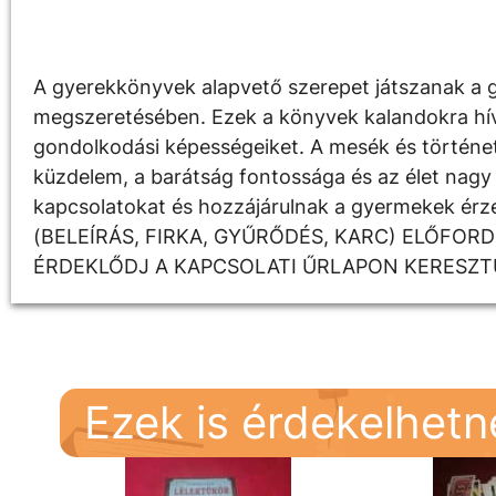
Leírás
A gyerekkönyvek alapvető szerepet játszanak a g
megszeretésében. Ezek a könyvek kalandokra hívják
gondolkodási képességeiket. A mesék és története
küzdelem, a barátság fontossága és az élet nagy 
kapcsolatokat és hozzájárulnak a gyermekek é
(BELEÍRÁS, FIRKA, GYŰRŐDÉS, KARC) ELŐFOR
ÉRDEKLŐDJ A KAPCSOLATI ŰRLAPON KERESZT
Ezek is érdekelhet