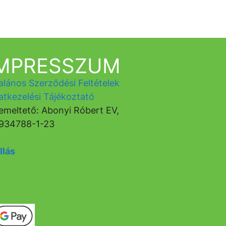
IMPRESSZUM
alános Szerződési Feltételek
atkezelési Tájékoztató
emeltető: Abonyi Róbert EV,
934788-1-23
llás