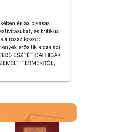
ésében és az olvasás
tivitásukat, és kritikus
s a rossz közötti
ények erősítik a családi
ISEBB ESZTÉTIKAI HIBÁK
SZEMELT TERMÉKRŐL,