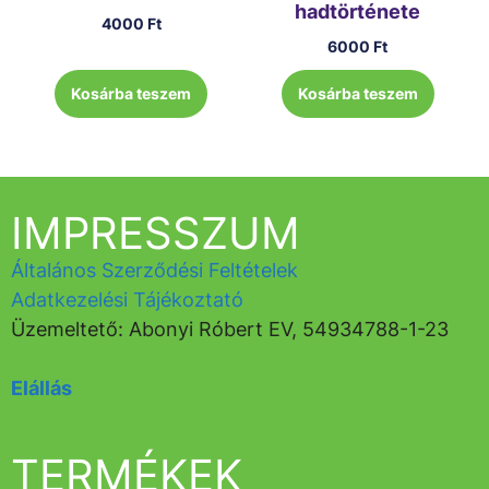
hadtörténete
4000
Ft
6000
Ft
Kosárba teszem
Kosárba teszem
IMPRESSZUM
Általános Szerződési Feltételek
Adatkezelési Tájékoztató
Üzemeltető: Abonyi Róbert EV, 54934788-1-23
Elállás
TERMÉKEK