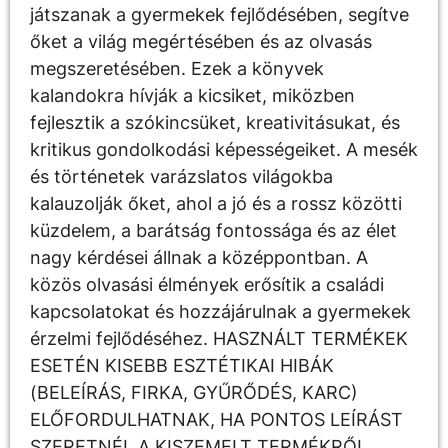
játszanak a gyermekek fejlődésében, segítve
őket a világ megértésében és az olvasás
megszeretésében. Ezek a könyvek
kalandokra hívják a kicsiket, miközben
fejlesztik a szókincsüket, kreativitásukat, és
kritikus gondolkodási képességeiket. A mesék
és történetek varázslatos világokba
kalauzolják őket, ahol a jó és a rossz közötti
küzdelem, a barátság fontossága és az élet
nagy kérdései állnak a középpontban. A
közös olvasási élmények erősítik a családi
kapcsolatokat és hozzájárulnak a gyermekek
érzelmi fejlődéséhez. HASZNÁLT TERMÉKEK
ESETÉN KISEBB ESZTÉTIKAI HIBÁK
(BELEÍRÁS, FIRKA, GYŰRŐDÉS, KARC)
ELŐFORDULHATNAK, HA PONTOS LEÍRÁST
SZERETNÉL A KISZEMELT TERMÉKRŐL,