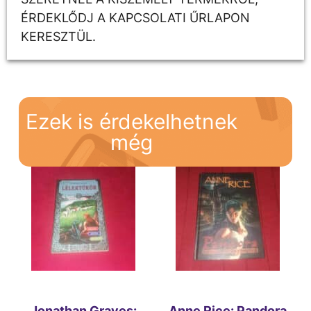
ÉRDEKLŐDJ A KAPCSOLATI ŰRLAPON
KERESZTÜL.
Ezek is érdekelhetnek
még
Jonathan Graves:
Anne Rice: Pandora