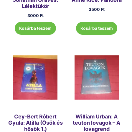
Lélektükör
3500
Ft
3000
Ft
Kosárba teszem
Kosárba teszem
Cey-Bert Róbert
William Urban: A
Gyula: Atilla (Ősök és
teuton lovagok – A
hősök 1.)
lovagrend