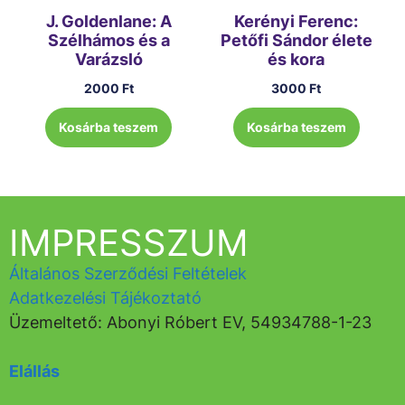
J. Goldenlane: A
Kerényi Ferenc:
Szélhámos és a
Petőfi Sándor élete
Varázsló
és kora
2000
Ft
3000
Ft
Kosárba teszem
Kosárba teszem
IMPRESSZUM
Általános Szerződési Feltételek
Adatkezelési Tájékoztató
Üzemeltető: Abonyi Róbert EV, 54934788-1-23
Elállás