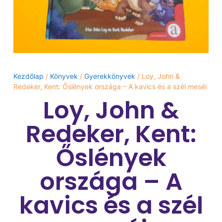
Kezdőlap
/
Könyvek
/
Gyerekkönyvek
/ Loy, John &
Redeker, Kent: Őslények országa – A kavics és a szél meséi
Loy, John &
Redeker, Kent:
Őslények
országa – A
kavics és a szél