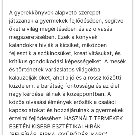
A gyerekkönyvek alapvető szerepet
játszanak a gyermekek fejlődésében, segítve
őket a világ megértésében és az olvasás
megszeretésében. Ezek a könyvek
kalandokra hívják a kicsiket, miközben
fejlesztik a szókincsüket, kreativitásukat, és
kritikus gondolkodási képességeiket. A mesék
és történetek varázslatos világokba
kalauzolják őket, ahol a jó és a rossz közötti
küzdelem, a barátság fontossága és az élet
nagy kérdései állnak a középpontban. A
közös olvasási élmények erősítik a családi
kapcsolatokat és hozzájárulnak a gyermekek
érzelmi fejlődéséhez. HASZNÁLT TERMÉKEK
ESETÉN KISEBB ESZTÉTIKAI HIBÁK
(BELEÍRÁS, FIRKA, GYŰRŐDÉS, KARC)