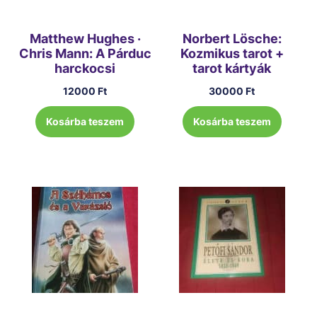
Matthew Hughes ·
Norbert Lösche:
Chris Mann: A Párduc
Kozmikus tarot +
harckocsi
tarot kártyák
12000
Ft
30000
Ft
Kosárba teszem
Kosárba teszem