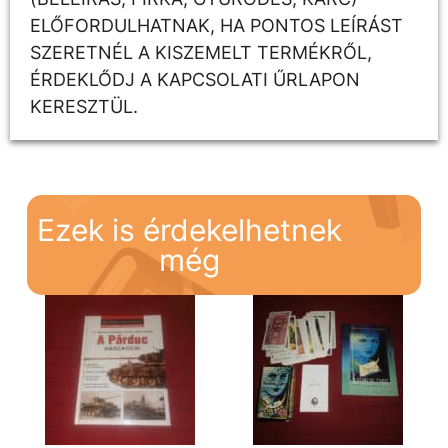
ELŐFORDULHATNAK, HA PONTOS LEÍRÁST
SZERETNÉL A KISZEMELT TERMÉKRŐL,
ÉRDEKLŐDJ A KAPCSOLATI ŰRLAPON
KERESZTÜL.
Ezek is érdekelhetnek
még