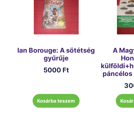
Ian Borouge: A sötétség
A Magy
gyűrűje
Hon
külföldi+
5000
Ft
páncélos
30
Kosárba teszem
Kosár