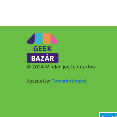
© 2024 Minden jog fenntartva
Készítette:
Temarketinged