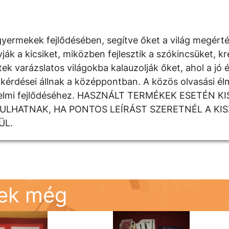
yermekek fejlődésében, segítve őket a világ megért
 a kicsiket, miközben fejlesztik a szókincsüket, krea
k varázslatos világokba kalauzolják őket, ahol a jó é
kérdései állnak a középpontban. A közös olvasási élm
rzelmi fejlődéséhez. HASZNÁLT TERMÉKEK ESETÉN K
DULHATNAK, HA PONTOS LEÍRÁST SZERETNÉL A KI
ÜL.
nek még