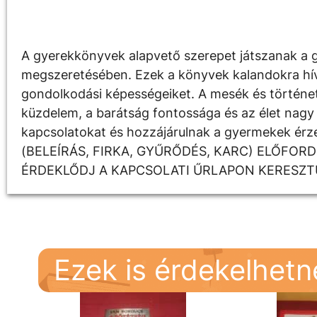
Leírás
A gyerekkönyvek alapvető szerepet játszanak a g
megszeretésében. Ezek a könyvek kalandokra hívják
gondolkodási képességeiket. A mesék és története
küzdelem, a barátság fontossága és az élet nagy 
kapcsolatokat és hozzájárulnak a gyermekek é
(BELEÍRÁS, FIRKA, GYŰRŐDÉS, KARC) ELŐFOR
ÉRDEKLŐDJ A KAPCSOLATI ŰRLAPON KERESZT
Ezek is érdekelhet