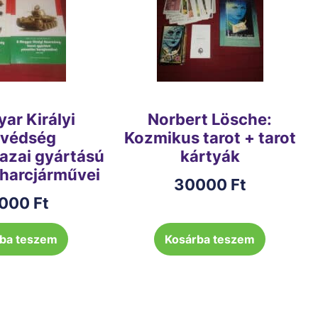
ar Királyi
Norbert Lösche:
védség
Kozmikus tarot + tarot
hazai gyártású
kártyák
 harcjárművei
30000
Ft
000
Ft
ba teszem
Kosárba teszem