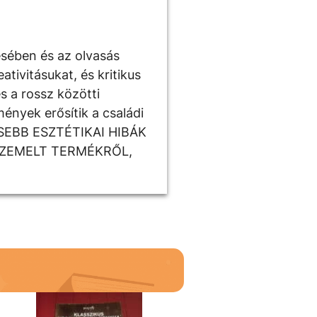
ésében és az olvasás
tivitásukat, és kritikus
s a rossz közötti
ények erősítik a családi
ISEBB ESZTÉTIKAI HIBÁK
SZEMELT TERMÉKRŐL,