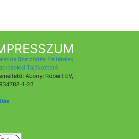
IMPRESSZUM
alános Szerződési Feltételek
atkezelési Tájékoztató
emeltető: Abonyi Róbert EV,
934788-1-23
llás