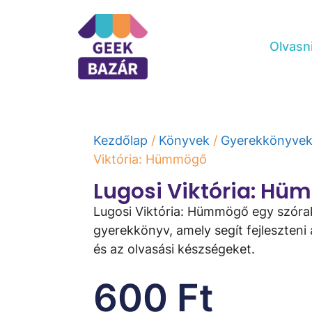
Olvasn
Kezdőlap
/
Könyvek
/
Gyerekkönyve
Viktória: Hümmögő
Lugosi Viktória: H
Lugosi Viktória: Hümmögő egy szóra
gyerekkönyv, amely segít fejleszteni
és az olvasási készségeket.
600
Ft