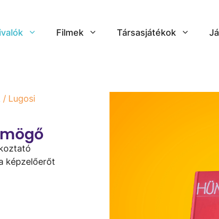
ivalók
Filmek
Társasjátékok
Já
k
/ Lugosi
ümmögő
koztató
 a képzelőerőt