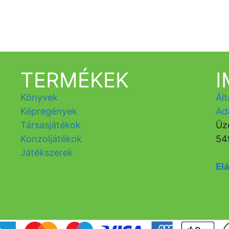
TERMÉKEK
Könyvek
Ált
Képregények
Ad
Társasjátékok
Üz
Konzoljátékok
54
Játékszerek
Elá