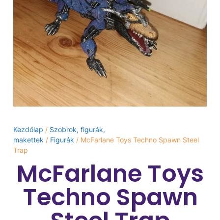
Kezdőlap
/
Szobrok, figurák,
makettek
/
Figurák
/ McFarlane Toys Techno Spawn Steel
Trap
McFarlane Toys
Techno Spawn