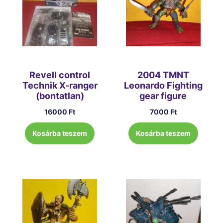
Revell control
2004 TMNT
Technik X-ranger
Leonardo Fighting
(bontatlan)
gear figure
16000
Ft
7000
Ft
Kosárba teszem
Kosárba teszem