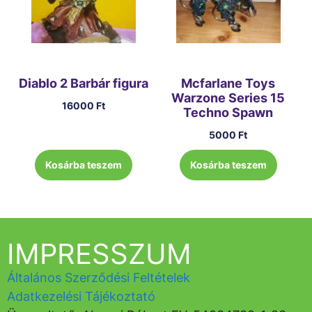
Diablo 2 Barbár figura
Mcfarlane Toys
Warzone Series 15
16000
Ft
Techno Spawn
5000
Ft
Kosárba teszem
Kosárba teszem
IMPRESSZUM
Általános Szerződési Feltételek
Adatkezelési Tájékoztató