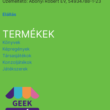
Üzemeltető: Abonyi Róbert EV, 54934788-1-23
Elállás
TERMÉKEK
Könyvek
Képregények
Társasjátékok
Konzoljátékok
Játékszerek