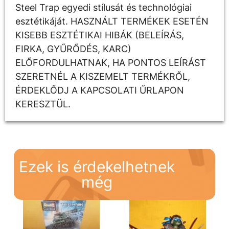
Steel Trap egyedi stílusát és technológiai
esztétikáját. HASZNÁLT TERMÉKEK ESETÉN
KISEBB ESZTÉTIKAI HIBÁK (BELEÍRÁS,
FIRKA, GYŰRŐDÉS, KARC)
ELŐFORDULHATNAK, HA PONTOS LEÍRÁST
SZERETNÉL A KISZEMELT TERMÉKRŐL,
ÉRDEKLŐDJ A KAPCSOLATI ŰRLAPON
KERESZTÜL.
Ezek is érdekelhetnek
még