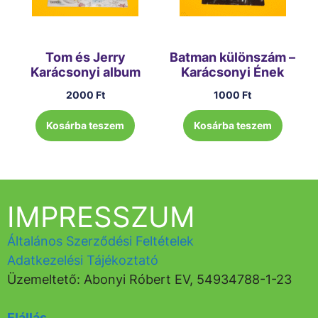
Tom és Jerry
Batman különszám –
Karácsonyi album
Karácsonyi Ének
2000
Ft
1000
Ft
Kosárba teszem
Kosárba teszem
IMPRESSZUM
Általános Szerződési Feltételek
Adatkezelési Tájékoztató
Üzemeltető: Abonyi Róbert EV, 54934788-1-23
Elállás