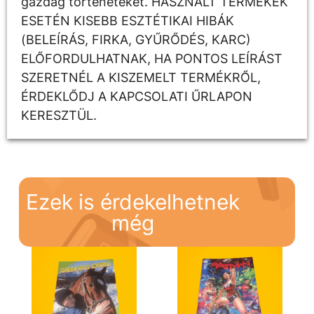
gazdag történeteket. HASZNÁLT TERMÉKEK
ESETÉN KISEBB ESZTÉTIKAI HIBÁK
(BELEÍRÁS, FIRKA, GYŰRŐDÉS, KARC)
ELŐFORDULHATNAK, HA PONTOS LEÍRÁST
SZERETNÉL A KISZEMELT TERMÉKRŐL,
ÉRDEKLŐDJ A KAPCSOLATI ŰRLAPON
KERESZTÜL.
Ezek is érdekelhetnek
még