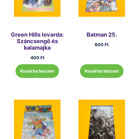
Green Hills lovarda:
Batman 25.
Száncsengő és
600
Ft
kalamajka
400
Ft
Kosárba teszem
Kosárba teszem