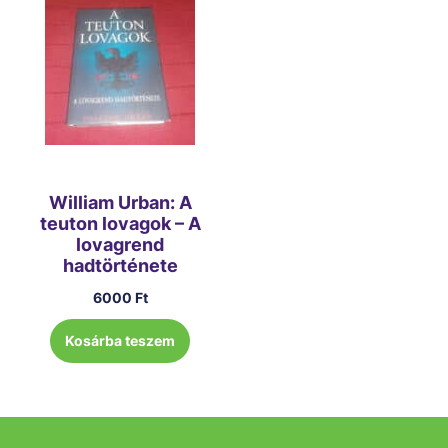
William Urban: A
teuton lovagok – A
lovagrend
hadtörténete
6000
Ft
Kosárba teszem