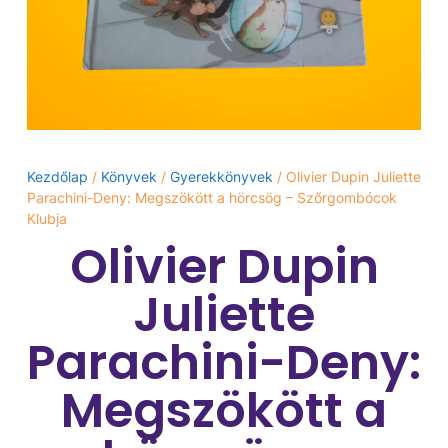
Kezdőlap
/
Könyvek
/
Gyerekkönyvek
/ Olivier Dupin Juliette
Parachini-Deny: Megszökött a hörcsög – Szőrgombócok
Klubja
Olivier Dupin
Juliette
Parachini-Deny:
Megszökött a