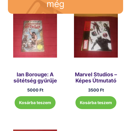
még
Ian Borouge: A
Marvel Studios –
sötétség gyűrűje
Képes Útmutató
5000
Ft
3500
Ft
Kosárba teszem
Kosárba teszem