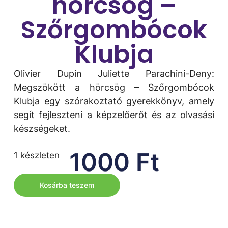
hörcsög –
Szőrgombócok
Klubja
Olivier Dupin Juliette Parachini-Deny:
Megszökött a hörcsög – Szőrgombócok
Klubja egy szórakoztató gyerekkönyv, amely
segít fejleszteni a képzelőerőt és az olvasási
készségeket.
1000
Ft
1 készleten
Kosárba teszem