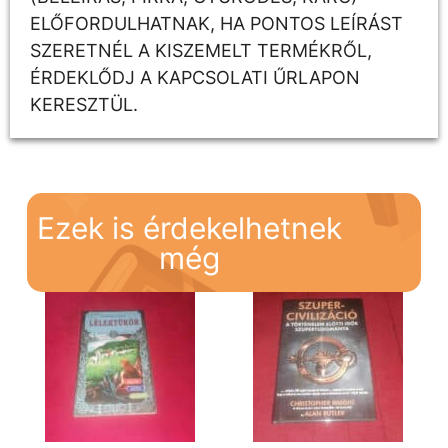
ELŐFORDULHATNAK, HA PONTOS LEÍRÁST
SZERETNÉL A KISZEMELT TERMÉKRŐL,
ÉRDEKLŐDJ A KAPCSOLATI ŰRLAPON
KERESZTÜL.
Ezek is érdekelhetnek
még