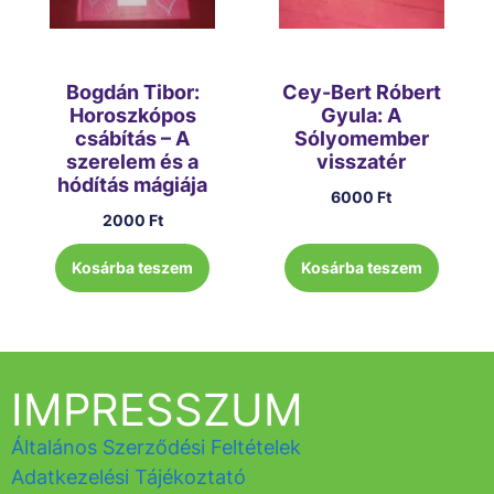
Bogdán Tibor:
Cey-Bert Róbert
Horoszkópos
Gyula: A
csábítás – A
Sólyomember
szerelem és a
visszatér
hódítás mágiája
6000
Ft
2000
Ft
Kosárba teszem
Kosárba teszem
IMPRESSZUM
Általános Szerződési Feltételek
Adatkezelési Tájékoztató