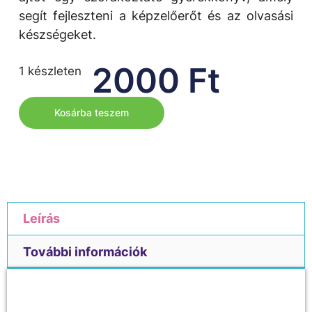
segít fejleszteni a képzelőerőt és az olvasási
készségeket.
2000
Ft
1 készleten
Kosárba teszem
Leírás
További információk
Leírás