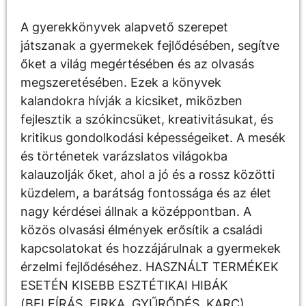
A gyerekkönyvek alapvető szerepet
játszanak a gyermekek fejlődésében, segítve
őket a világ megértésében és az olvasás
megszeretésében. Ezek a könyvek
kalandokra hívják a kicsiket, miközben
fejlesztik a szókincsüket, kreativitásukat, és
kritikus gondolkodási képességeiket. A mesék
és történetek varázslatos világokba
kalauzolják őket, ahol a jó és a rossz közötti
küzdelem, a barátság fontossága és az élet
nagy kérdései állnak a középpontban. A
közös olvasási élmények erősítik a családi
kapcsolatokat és hozzájárulnak a gyermekek
érzelmi fejlődéséhez. HASZNÁLT TERMÉKEK
ESETÉN KISEBB ESZTÉTIKAI HIBÁK
(BELEÍRÁS, FIRKA, GYŰRŐDÉS, KARC)