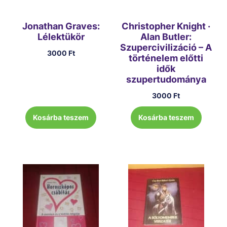
Jonathan Graves:
Christopher Knight ·
Lélektükör
Alan Butler:
Szupercivilizáció – A
3000
Ft
történelem előtti
idők
szupertudománya
3000
Ft
Kosárba teszem
Kosárba teszem